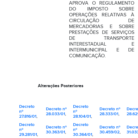
APROVA O REGULAMENTO
DO IMPOSTO SOBRE
OPERAÇÕES RELATIVAS À
CIRCULAÇÃO DE
MERCADORIAS E SOBRE
PRESTAÇÕES DE SERVIÇOS
DE TRANSPORTE
INTERESTADUAL E
INTERMUNICIPAL E DE
COMUNICAÇÃO.
Alterações Posteriores
Decreto
Decreto
Decreto nº
Decreto nº
Decre
nº
nº
28.033/01
,
28.333/01
,
28.62
27.816/01
,
28.104/01
,
Decreto
Decreto
Decreto nº
Decreto nº
Decre
nº
nº
30.363/01
,
30.459/02
,
31.03
29.281/01
,
30.364/01
,