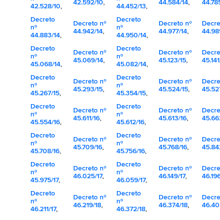
42.592/10
,
44.584/14
,
44.78
42.528/10
,
44.452/13
,
Decreto
Decreto
Decreto nº
Decreto nº
Decre
nº
nº
44.942/14
,
44.977/14
,
44.98
44.883/14
,
44.950/14
,
Decreto
Decreto
Decreto nº
Decreto nº
Decre
nº
nº
45.069/14
,
45.123/15
,
45.141
45.068/14
,
45.082/14
,
Decreto
Decreto
Decreto nº
Decreto nº
Decre
nº
nº
45.293/15
,
45.524/15
,
45.52
45.267/15
,
45.354/15
,
Decreto
Decreto
Decreto nº
Decreto nº
Decre
nº
nº
45.611/16
,
45.613/16
,
45.66
45.554/16
,
45.612/16
,
Decreto
Decreto
Decreto nº
Decreto nº
Decre
nº
nº
45.709/16
,
45.768/16
,
45.84
45.708/16
,
45.756/16
,
Decreto
Decreto
Decreto nº
Decreto nº
Decre
nº
nº
46.025/17
,
46.149/17
,
46.196
45.975/17
,
46.059/17
,
Decreto
Decreto
Decreto nº
Decreto nº
Decre
nº
nº
46.219/18
,
46.374/18
,
46.40
46.211/17
,
46.372/18
,