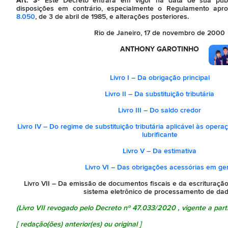
Art. 3º
Este Decreto entrará em vigor na data de sua publ
disposições em contrário, especialmente o Regulamento ap
8.050
, de 3 de abril de 1985, e alterações posteriores.
Rio de Janeiro, 17 de novembro de 2000
ANTHONY GAROTINHO
Livro I – Da obrigação principal
Livro II – Da substituição tributária
Livro III – Do saldo credor
Livro IV – Do regime de substituição tributária aplicável às oper
lubrificante
Livro V – Da estimativa
Livro VI – Das obrigações acessórias em ger
Livro VII – Da emissão de documentos fiscais e da escrituração 
sistema eletrônico de processamento de da
(Livro VII revogado pelo
Decreto nº 47.033/2020
, vigente a part
[
redação(ões) anterior(es) ou original
]