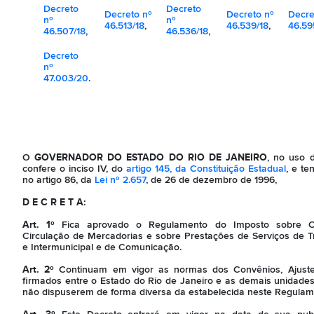
Decreto
Decreto
Decreto nº
Decreto nº
Decre
nº
nº
46.513/18
,
46.539/18
,
46.59
46.507/18
,
46.536/18
,
Decreto
nº
47.003/20
.
O
GOVERNADOR DO ESTADO DO RIO DE JANEIRO
, no uso d
confere o inciso IV, do
artigo 145, da Constituição Estadual
, e te
no artigo 86, da
Lei nº 2.657
, de 26 de dezembro de 1996,
D E C R E T A:
Art. 1º
Fica aprovado o Regulamento do Imposto sobre Op
Circulação de Mercadorias e sobre Prestações de Serviços de Tr
e Intermunicipal e de Comunicação.
Art. 2º
Continuam em vigor as normas dos Convênios, Ajuste
firmados entre o Estado do Rio de Janeiro e as demais unidade
não dispuserem de forma diversa da estabelecida neste Regulam