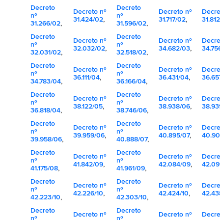
Decreto
Decreto
Decreto nº
Decreto nº
Decre
nº
nº
31.424/02
,
31.717/02
,
31.81
31.266/02
,
31.596/02
,
Decreto
Decreto
Decreto nº
Decreto nº
Decre
nº
nº
32.032/02
,
34.682/03
,
34.75
32.031/02
,
32.518/02
,
Decreto
Decreto
Decreto nº
Decreto nº
Decre
nº
nº
36.111/04
,
36.431/04
,
36.65
34.783/04
,
36.166/04
,
Decreto
Decreto
Decreto nº
Decreto nº
Decre
nº
nº
38.122/05
,
38.938/06
,
38.93
36.818/04
,
38.746/06
,
Decreto
Decreto
Decreto nº
Decreto nº
Decre
nº
nº
39.959/06
,
40.895/07
,
40.90
39.958/06
,
40.888/07
,
Decreto
Decreto
Decreto nº
Decreto nº
Decre
nº
nº
41.842/09
,
42.084/09
,
42.09
41.175/08
,
41.961/09
,
Decreto
Decreto
Decreto nº
Decreto nº
Decre
nº
nº
42.226/10
,
42.424/10
,
42.43
42.223/10
,
42.303/10
,
Decreto
Decreto
Decreto nº
Decreto nº
Decre
nº
nº