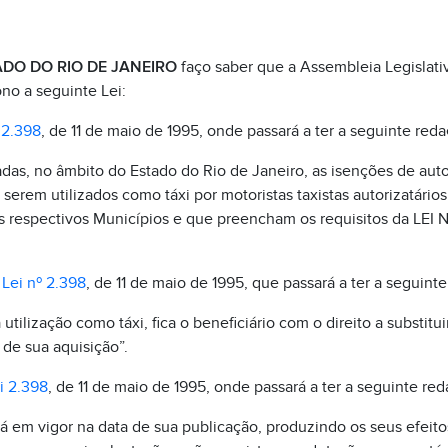
DO DO RIO DE JANEIRO
faço saber que a Assembleia Legislati
no a seguinte Lei:
 2.398
, de 11 de maio de 1995, onde passará a ter a seguinte reda
gadas, no âmbito do Estado do Rio de Janeiro, as isenções de au
a serem utilizados como táxi por motoristas taxistas autorizatári
 respectivos Municípios e que preencham os requisitos da LE
a
Lei nº 2.398
, de 11 de maio de 1995, que passará a ter a seguint
 utilização como táxi, fica o beneficiário com o direito a substitui
 de sua aquisição”.
i 2.398
, de 11 de maio de 1995, onde passará a ter a seguinte red
ará em vigor na data de sua publicação, produzindo os seus efeito