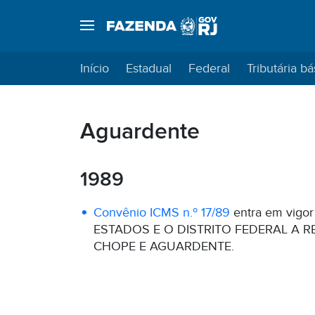
Início
Estadual
Federal
Tributária bá
Aguardente
1989
Convênio ICMS n.º 17/89
entra em vigor 
ESTADOS E O DISTRITO FEDERAL A R
CHOPE E AGUARDENTE.