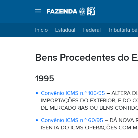
Início
Estadual
Federal
Tributária bá
Bens Procedentes do Ex
1995
Convênio ICMS n.º 106/95
– ALTERA DI
IMPORTAÇÕES DO EXTERIOR, E DO C
DE MERCADORIAS OU BENS CONTIDO
Convênio ICMS n.º 60/95
– DÁ NOVA R
ISENTA DO ICMS OPERAÇÕES COM M