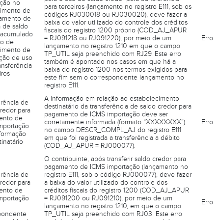
eção no
para terceiros (lançamento no registro E111, sob os
imento de
códigos RJ030018 ou RJ030020), deve fazer a
amento de
baixa do valor utilizado do controle dos créditos
a de saldo
fiscais do registro 1200 próprio (COD_AJ_APUR
 acumulado
= RJ091218 ou RJ091220), por meio de um
Erro
o de
lançamento no registro 1210 em que o campo
rimento de
TP_UTIL seja preenchido com RJ29. Este erro
ação de uso
também é apontado nos casos em que há a
ansferência
baixa do registro 1200 nos termos exigidos para
iros
este fim sem o correspondente lançamento no
registro E111.
A informação em relação ao estabelecimento
erência de
destinatário da transferência de saldo credor para
redor para
pagamento de ICMS importação deve ser
ento de
corretamente informada (formato “XXXXXXXX”)
Erro
mportação
no campo DESCR_COMPL_AJ do registro E111
formação
em que foi registrada a transferência a débito
inatário
(COD_AJ_APUR = RJ000077).
O contribuinte, após transferir saldo credor para
pagamento de ICMS importação (lançamento no
erência de
registro E111, sob o código RJ000077), deve fazer
redor para
a baixa do valor utilizado do controle dos
ento de
créditos fiscais do registro 1200 (COD_AJ_APUR
mportação
= RJ091200 ou RJ091210), por meio de um
Erro
lançamento no registro 1210, em que o campo
pondente
TP_UTIL seja preenchido com RJ03. Este erro