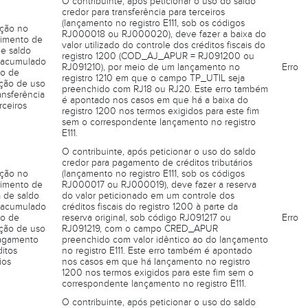
O contribuinte, após peticionar o uso do saldo
credor para transferência para terceiros
(lançamento no registro E111, sob os códigos
eção no
RJ000018 ou RJ000020), deve fazer a baixa do
imento de
valor utilizado do controle dos créditos fiscais do
de saldo
registro 1200 (COD_AJ_APUR = RJ091200 ou
 acumulado
RJ091210), por meio de um lançamento no
Erro
o de
registro 1210 em que o campo TP_UTIL seja
ação de uso
preenchido com RJ18 ou RJ20. Este erro também
ansferência
é apontado nos casos em que há a baixa do
rceiros
registro 1200 nos termos exigidos para este fim
sem o correspondente lançamento no registro
E111.
O contribuinte, após peticionar o uso do saldo
credor para pagamento de créditos tributários
eção no
(lançamento no registro E111, sob os códigos
imento de
RJ000017 ou RJ000019), deve fazer a reserva
a de saldo
do valor peticionado em um controle dos
 acumulado
créditos fiscais do registro 1200 à parte da
o de
reserva original, sob código RJ091217 ou
Erro
ação de uso
RJ091219, com o campo CRED_APUR
agamento
preenchido com valor idêntico ao do lançamento
itos
no registro E111. Este erro também é apontado
ios
nos casos em que há lançamento no registro
1200 nos termos exigidos para este fim sem o
correspondente lançamento no registro E111.
O contribuinte, após peticionar o uso do saldo