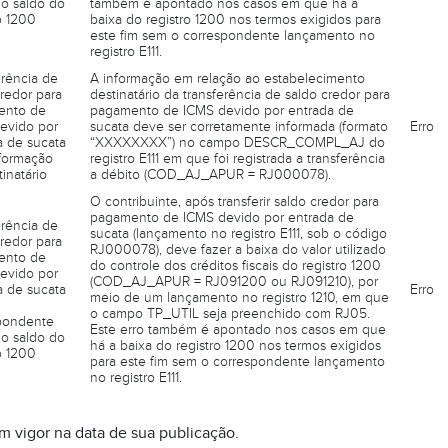
do saldo do
também é apontado nos casos em que há a
o 1200
baixa do registro 1200 nos termos exigidos para
este fim sem o correspondente lançamento no
registro E111.
erência de
A informação em relação ao estabelecimento
redor para
destinatário da transferência de saldo credor para
ento de
pagamento de ICMS devido por entrada de
evido por
sucata deve ser corretamente informada (formato
Erro
a de sucata
“XXXXXXXX”) no campo DESCR_COMPL_AJ do
formação
registro E111 em que foi registrada a transferência
inatário
a débito (COD_AJ_APUR = RJ000078).
O contribuinte, após transferir saldo credor para
pagamento de ICMS devido por entrada de
erência de
sucata (lançamento no registro E111, sob o código
redor para
RJ000078), deve fazer a baixa do valor utilizado
ento de
do controle dos créditos fiscais do registro 1200
evido por
(COD_AJ_APUR = RJ091200 ou RJ091210), por
a de sucata
Erro
meio de um lançamento no registro 1210, em que
o campo TP_UTIL seja preenchido com RJ05.
pondente
Este erro também é apontado nos casos em que
do saldo do
há a baixa do registro 1200 nos termos exigidos
o 1200
para este fim sem o correspondente lançamento
no registro E111.
em vigor na data de sua publicação.