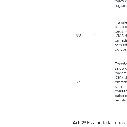
baixa 
registr
Transf
saldo c
pagam
618
1
ICMS d
entrad
sem in
do dest
Transf
saldo c
pagam
ICMS d
619
1
entrad
sem
corres
baixa 
registr
Art. 2º
Esta portaria entra 