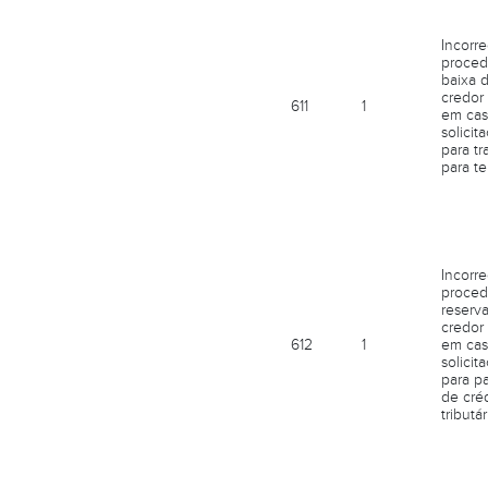
Incorr
proced
baixa 
credor
611
1
em cas
solicit
para tr
para te
Incorr
proced
reserv
credor
612
1
em cas
solicit
para p
de créd
tributár