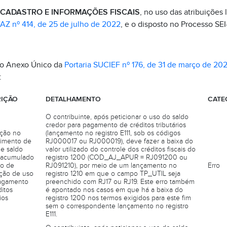
CADASTRO E INFORMAÇÕES FISCAIS
, no uso das atribuições 
AZ nº 414, de 25 de julho de 2022
, e o disposto no Processo S
do Anexo Único da
Portaria SUCIEF nº 176, de 31 de março de 20
:
IÇÃO
DETALHAMENTO
CATE
O contribuinte, após peticionar o uso do saldo
credor para pagamento de créditos tributários
eção no
(lançamento no registro E111, sob os códigos
imento de
RJ000017 ou RJ000019), deve fazer a baixa do
de saldo
valor utilizado do controle dos créditos fiscais do
 acumulado
registro 1200 (COD_AJ_APUR = RJ091200 ou
o de
RJ091210), por meio de um lançamento no
Erro
ação de uso
registro 1210 em que o campo TP_UTIL seja
agamento
preenchido com RJ17 ou RJ19. Este erro também
itos
é apontado nos casos em que há a baixa do
ios
registro 1200 nos termos exigidos para este fim
sem o correspondente lançamento no registro
E111.