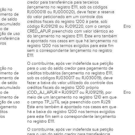
credor para transferência para terceiros
(lançamento no registro E111, sob os códigos
eção no
RJ000018 ou RJ000020), deve fazer a reserva
imento de
do valor peticionado em um controle dos
a de saldo
créditos fiscais do registro 1200 à parte, sob
 acumulado
código RJ091218 ou RJ091220, com o campo
Erro
o de
CRED_APUR preenchido com valor idêntico ao
ação de uso
do lançamento no registro E111. Este erro também
ansferência
é apontado nos casos em que há lançamento no
iros
registro 1200 nos termos exigidos para este fim
sem o correspondente lançamento no registro
E111.
O contribuinte, após ver indeferida sua petição
eção no
para o uso do saldo credor para pagamento de
imento de
créditos tributários (lançamento no registro E111,
amento de
sob os códigos RJ030017 ou RJ030019), deve
a de saldo
fazer a baixa do valor utilizado do controle dos
 acumulado
créditos fiscais do registro 1200 próprio
o de
(COD_AJ_APUR = RJ091217 ou RJ091219), por
Erro
rimento de
meio de um lançamento no registro 1210 em que
ação de uso
o campo TP_UTIL seja preenchido com RJ29.
agamento
Este erro também é apontado nos casos em que
itos
há a baixa do registro 1200 nos termos exigidos
ios
para este fim sem o correspondente lançamento
no registro E111.
O contribuinte, após ver indeferida sua petição
para o uso do saldo credor para transferência