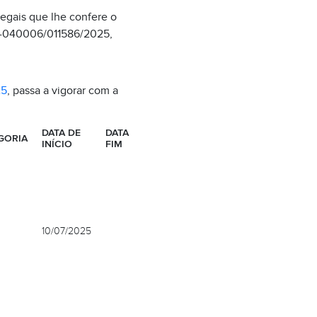
legais que lhe confere o
EI-040006/011586/2025,
25
, passa a vigorar com a
DATA DE
DATA
GORIA
INÍCIO
FIM
10/07/2025