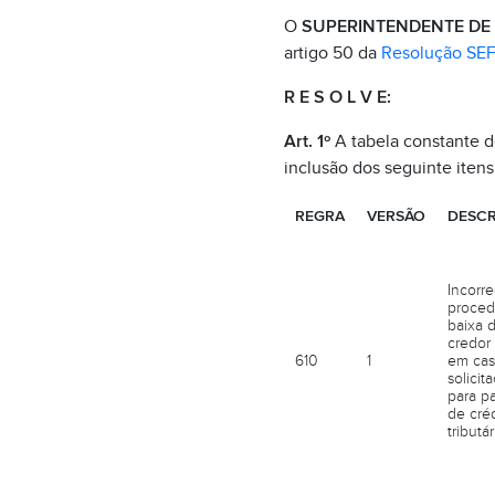
O
SUPERINTENDENTE DE 
artigo 50 da
Resolução SEF
R E S O L V E:
Art. 1º
A tabela constante 
inclusão dos seguinte itens
REGRA
VERSÃO
DESCR
Incorr
proced
baixa 
credor
610
1
em cas
solicit
para p
de créd
tributár