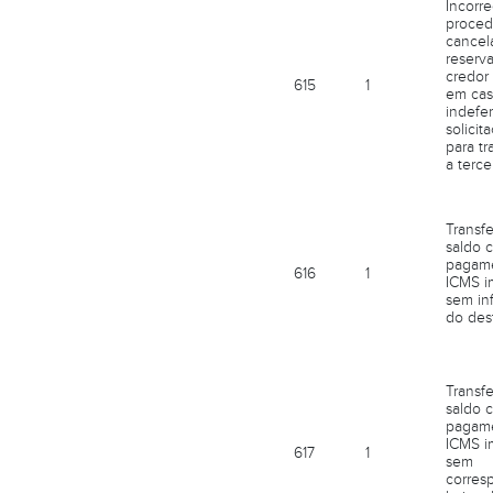
Incorr
proced
cancel
reserv
credor
615
1
em cas
indefe
solicit
para tr
a terce
Transf
saldo c
pagam
616
1
ICMS i
sem in
do dest
Transf
saldo c
pagam
ICMS i
617
1
sem
corres