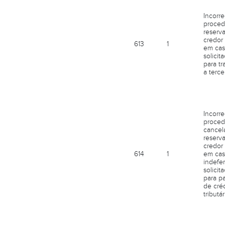
Incorr
proced
reserv
credor
613
1
em cas
solicit
para tr
a terce
Incorr
proced
cancel
reserv
credor
614
1
em cas
indefe
solicit
para p
de créd
tributár