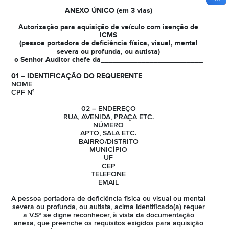
ANEXO ÚNICO (em 3 vias)
Autorização para aquisição de veículo com isenção de
ICMS
(pessoa portadora de deficiência física, visual, mental
severa ou profunda, ou autista)
o Senhor Auditor chefe da_________________________
01 – IDENTIFICAÇÃO DO REQUERENTE
NOME
CPF N°
02 – ENDEREÇO
RUA, AVENIDA, PRAÇA ETC.
NÚMERO
APTO, SALA ETC.
BAIRRO/DISTRITO
MUNICÍPIO
UF
CEP
TELEFONE
EMAIL
A pessoa portadora de deficiência física ou visual ou mental
severa ou profunda, ou autista, acima identificado(a) requer
a V.Sª se digne reconhecer, à vista da documentação
anexa, que preenche os requisitos exigidos para aquisição