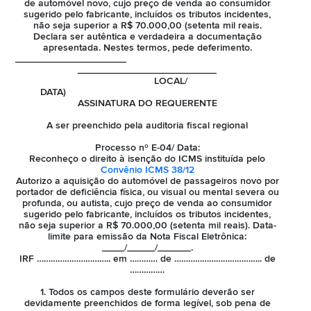
de automóvel novo, cujo preço de venda ao consumidor
sugerido pelo fabricante, incluídos os tributos incidentes,
não seja superior a R$ 70.000,00 (setenta mil reais.
Declara ser autêntica e verdadeira a documentação
apresentada. Nestes termos, pede deferimento.
____________________
_________________________
LOCAL/
DATA)
ASSINATURA DO REQUERENTE
A ser preenchido pela auditoria fiscal regional
Processo nº E-04/ Data:
Reconheço o direito à isenção do ICMS instituída pelo
Convênio ICMS 38/12
Autorizo a aquisição do automóvel de passageiros novo por
portador de deficiência física, ou visual ou mental severa ou
profunda, ou autista, cujo preço de venda ao consumidor
sugerido pelo fabricante, incluídos os tributos incidentes,
não seja superior a R$ 70.000,00 (setenta mil reais). Data-
limite para emissão da Nota Fiscal Eletrônica:
____/_____/______.
IRF ………………………….. em ………… de ……………………………….. de
……………
1. Todos os campos deste formulário deverão ser
devidamente preenchidos de forma legível, sob pena de