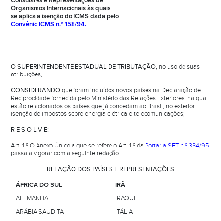
Consulares e Representações de
Organismos Internacionais às quais
se aplica a isenção do ICMS dada pelo
Convênio ICMS n.º 158/94.
O SUPERINTENDENTE ESTADUAL DE TRIBUTAÇÃO,
no uso de suas
atribuições,
CONSIDERANDO
que foram incluídos novos países na Declaração de
Reciprocidade fornecida pelo Ministério das Relações Exteriores, na qual
estão relacionados os países que já concedam ao Brasil, no exterior,
isenção de impostos sobre energia elétrica e telecomunicações;
R E S O L V E:
Art. 1.º
O Anexo Único a que se refere o Art. 1.º da
Portaria SET n.º 334/95
passa a vigorar com a seguinte redação:
RELAÇÃO DOS PAÍSES E REPRESENTAÇÕES
ÁFRICA DO SUL
IRÃ
ALEMANHA
IRAQUE
ARÁBIA SAUDITA
ITÁLIA