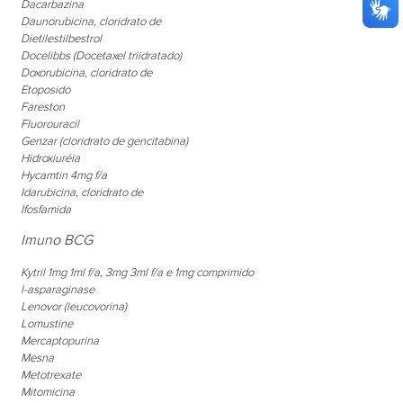
Dacarbazina
Daunorubicina
, cloridrato de
Dietilestilbestrol
Docelibbs
(Docetaxel triidratado)
Doxorubicina
, cloridrato de
Etoposido
Fareston
Fluorouracil
Genzar
(cloridrato de gencitabina)
Hidroxiuréia
Hycamtin
4mg f/a
Idarubicina
, cloridrato de
Ifosfamida
Imuno BCG
Kytril
1mg 1ml f/a, 3mg 3ml f/a e 1mg comprimido
l-asparaginase
Lenovor
(leucovorina)
Lomustine
Mercaptopurina
Mesna
Metotrexate
Mitomicina