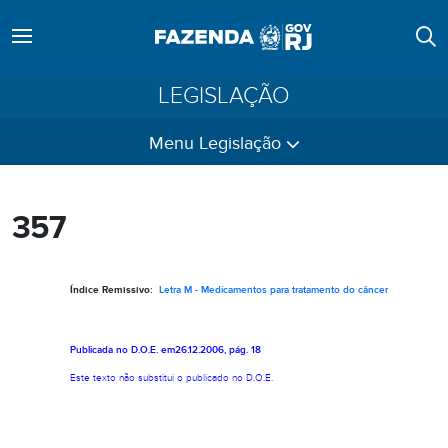
LEGISLAÇÃO
Menu Legislação
357
Índice Remissivo:
Letra M - Medicamentos para tratamento do câncer
Publicada no D.O.E. em26.12.2006, pág. 18
Este texto não substitui o publicado no
D.
O.E.