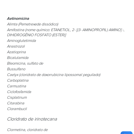
Aetinomicina
Alimta
(Pemetrexede dissódico)
Amifostina
(nome químico: ETANETIOL, 2- [(3- AMINOPROPIL) AMINO] -,
DIHIDROGÊNIO FOSFATO (ESTER)]
Aminoglutetimida
Anastrozol
Azatioprina
Bicalutamida
Bleomicina
, sulfato de
Bussulfano
Caelyx
(cloridrato de doxorrubicina lipossomal peguilado)
Carboplatina
Carmustina
Ciclofosfamida
Cisplatinum
Citarabina
Clorambucil
Cloridrato de irinotecana
Clormetina
, cloridrato de