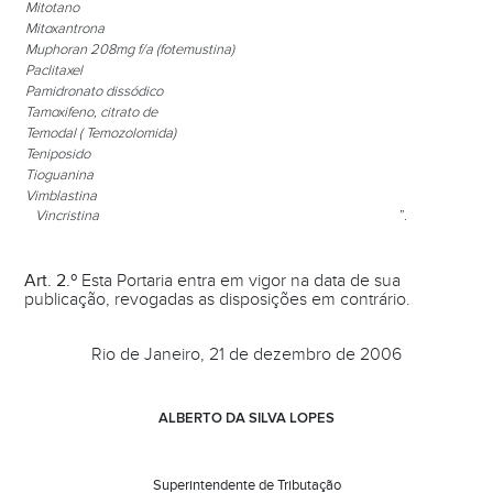
Mitotano
Mitoxantrona
Muphoran
208mg f/a (fotemustina)
Paclitaxel
Pamidronato
dissódico
Tamoxifeno
, citrato de
Temodal
( Temozolomida)
Teniposido
Tioguanina
Vimblastina
Vincristina
”.
Art. 2.º
Esta Portaria entra em vigor na data de sua
publicação, revogadas as disposições em contrário.
Rio de Janeiro, 21 de dezembro de 2006
ALBERTO DA SILVA LOPES
Superintendente de Tributação