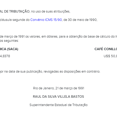
AL DE TRIBUTAÇÃO
, no uso de suas atribuições,
 cláusula segunda do
Convênio ICMS 15/90
, de 30 de maio de 1990,
 de março de 1991 os valores, em dólares, para a obtenção da base de cálculo do
os seguintes:
ICA (SACA)
CAFÉ CONILL
4,8378
U$$ 50,
gor na data de sua publicação, revogadas as disposições em contrário.
.
Rio de Janeiro, 21 de março de 1991
RAUL DA SILVA VILLELA BASTOS
Superintendente Estadual de Tributação