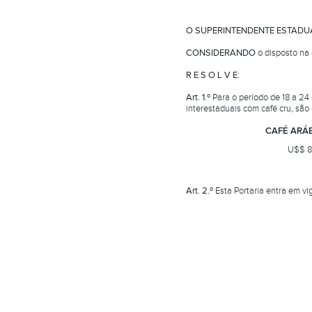
O SUPERINTENDENTE ESTADU
CONSIDERANDO
o disposto na
R E S O L V E:
Art. 1.º
Para o período de 18 a 24
interestaduais com café cru, são 
CAFÉ ARÁB
U$$ 8
Art. 2.º
Esta Portaria entra em vi