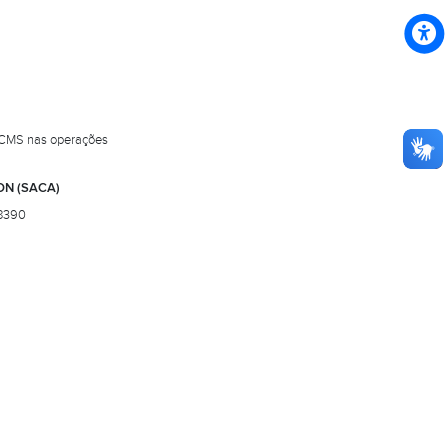
 ICMS nas operações
ON (SACA)
8390