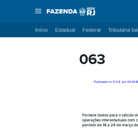
Início
Estadual
Federal
Tributária bá
063
Publicada no D.O.E. em 04.04.1
Fornece dados para o cálculo d
operações interestaduais com ca
período de 18 a 24 de março de