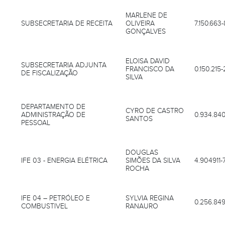
MARLENE DE
SUBSECRETARIA DE RECEITA
OLIVEIRA
7.150.663-
GONÇALVES
ELOISA DAVID
SUBSECRETARIA ADJUNTA
FRANCISCO DA
0.150.215-
DE FISCALIZAÇÃO
SILVA
DEPARTAMENTO DE
CYRO DE CASTRO
ADMINISTRAÇÃO DE
0.934.84
SANTOS
PESSOAL
DOUGLAS
IFE 03 - ENERGIA ELÉTRICA
SIMÕES DA SILVA
4.904911-
ROCHA
IFE 04 – PETRÓLEO E
SYLVIA REGINA
0.256.849
COMBUSTIVEL
RANAURO