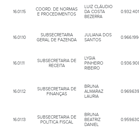
LUIZ CLÁUDIO
COORD. DE NORMAS
16.01.15
DA COSTA
0.932.401
E PROCEDIMENTOS
BEZERRA
SUBSECRETARIA
JULIANA DOS
16.01.10
0.966.199
GERAL DE FAZENDA
SANTOS
LYGIA
SUBSECRETARIA DE
16.01.11
PINHEIRO
0.936.90
RECEITA
RIBEIRO
BRUNA
SUBSECRETARIA DE
16.01.12
ALMARAZ
0.969.639
FINANÇAS
LAURIA
BRUNA
SUBSECRETARIA DE
16.01.13
BEATRIZ
0.959.63
POLÍTICA FISCAL
DANIEL