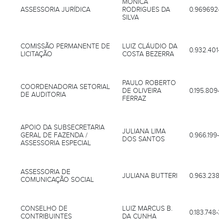
MÔNICA
ASSESSORIA JURÍDICA
RODRIGUES DA
0.969692
SILVA
COMISSÃO PERMANENTE DE
LUIZ CLÁUDIO DA
0.932.401
LICITAÇÃO
COSTA BEZERRA
PAULO ROBERTO
COORDENADORIA SETORIAL
DE OLIVEIRA
0.195.809
DE AUDITORIA
FERRAZ
APOIO DA SUBSECRETARIA
JULIANA LIMA
GERAL DE FAZENDA /
0.966.199
DOS SANTOS
ASSESSORIA ESPECIAL
ASSESSORIA DE
JULIANA BUTTERI
0.963.238
COMUNICAÇÃO SOCIAL
CONSELHO DE
LUIZ MARCUS B.
0.183.748-
CONTRIBUINTES
DA CUNHA