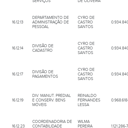
SERVIÇOS
DE OLIVEIRA
DEPARTAMENTO DE
CYRO DE
16.12.13
ADMINISTRAÇÃO DE
CASTRO
0.934.84
PESSOAL
SANTOS
CYRO DE
DIVISÃO DE
16.12.14
CASTRO
0.934.84
CADASTRO
SANTOS
CYRO DE
DIVISÃO DE
16.12.17
CASTRO
0.934.84
PAGAMENTOS
SANTOS
DIV. MANUT. PREDIAL
REINALDO
16.12.19
E CONSERV. BENS
FERNANDES
0.968.618
MÓVEIS
LESSA
COORDENADORIA DE
WILMA
16.12.23
CONTABILIDADE
PEREIRA
1.121.286-