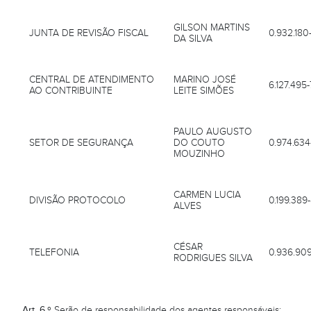
GILSON MARTINS
JUNTA DE REVISÃO FISCAL
0.932.180
DA SILVA
CENTRAL DE ATENDIMENTO
MARINO JOSÉ
6.127.495-
AO CONTRIBUINTE
LEITE SIMÕES
PAULO AUGUSTO
SETOR DE SEGURANÇA
DO COUTO
0.974.634
MOUZINHO
CARMEN LUCIA
DIVISÃO PROTOCOLO
0.199.389
ALVES
CÉSAR
TELEFONIA
0.936.909
RODRIGUES SILVA
Art. 6.º
Serão de responsabilidade dos agentes responsáveis: