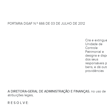
PORTARIA DGAF N.º 666 DE 03 DE JULHO DE 2012
Cria e extingu
Unidade de
Controle
Patrimonial e
designa e dis
dos seus
responsáveis p
bens, e dá out
providências
A DIRETORA-GERAL DE ADMINISTRAÇÃO E FINANÇAS
, no uso de
atribuições legais,
R E S O L V E: