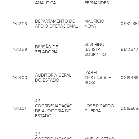
ANALÍTICA
FERNANDES
DEPARTAMENTO DE
MAURÍCIO
16.12.28
0.932.851
APOIO OPERACIONAL
NOYA
SEVERINO
DIVISÃO DE
16.12.29
BATISTA
6.612.347
ZELADORIA
SOBRINHO
IZABEL
AUDITORIA GERAL
16.13.00
CRISTINA A. F.
0.819.468
DO ESTADO
ROSA
4.ª
COORDENADAÇÃO
JOSÉ RICARDO
16.13.01
0.819.665-
DE AUDITORIA DO
GUERRA
ESTADO
3.ª