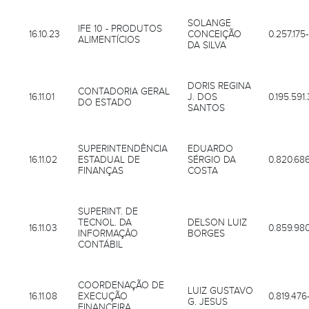
SOLANGE
IFE 10 - PRODUTOS
16.10.23
CONCEIÇÃO
0.257.175
ALIMENTÍCIOS
DA SILVA
DORIS REGINA
CONTADORIA GERAL
16.11.01
J. DOS
0.195.591.
DO ESTADO
SANTOS
SUPERINTENDÊNCIA
EDUARDO
16.11.02
ESTADUAL DE
SÉRGIO DA
0.820.68
FINANÇAS
COSTA
SUPERINT. DE
TECNOL. DA
DELSON LUIZ
16.11.03
0.859.98
INFORMAÇÂO
BORGES
CONTÁBIL
COORDENAÇÃO DE
LUIZ GUSTAVO
16.11.08
EXECUÇÃO
0.819.476
G. JESUS
FINANCEIRA