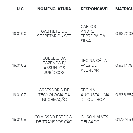
U.C
NOMENCLATURA
RESPONSÁVEL
MATRÍC
CARLOS
GABINETE DO
ANDRÉ
16.01.00
0.887.20
SECRETARIO - SEF
FERREIRA DA
SILVA
SUBSEC. DA
REGINA CÉLIA
FAZENDA P/
16.01.02
PAES DE
0.931.478
ASSUNTOS
ALENCAR
JURÍDICOS
ASSESSORIA DE
REGINA
16.01.07
TECNOLOGIA DA
AUGUSTA LIMA
0.936.85
INFORMAÇÃO
DE QUEIROZ
COMISSÃO ESPECIAL
GILSON ALVES
16.01.08
0.122.145-
DE TRANSPOSIÇÃO
DELGADO