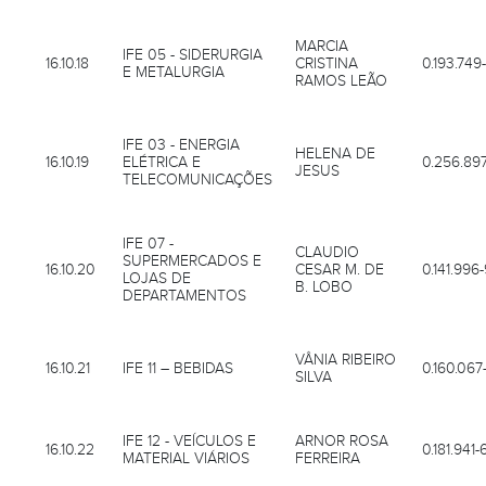
MARCIA
IFE 05 - SIDERURGIA
16.10.18
CRISTINA
0.193.749
E METALURGIA
RAMOS LEÃO
IFE 03 - ENERGIA
HELENA DE
16.10.19
ELÉTRICA E
0.256.89
JESUS
TELECOMUNICAÇÕES
IFE 07 -
CLAUDIO
SUPERMERCADOS E
16.10.20
CESAR M. DE
0.141.996
LOJAS DE
B. LOBO
DEPARTAMENTOS
VÂNIA RIBEIRO
16.10.21
IFE 11 – BEBIDAS
0.160.067
SILVA
IFE 12 - VEÍCULOS E
ARNOR ROSA
16.10.22
0.181.941-
MATERIAL VIÁRIOS
FERREIRA