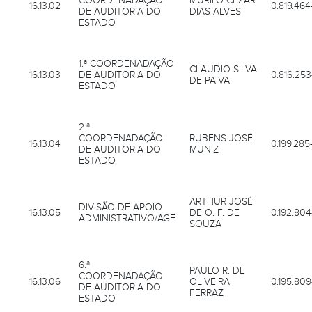
COORDENADAÇÃO
MURILO CEZAR
16.13.02
0.819.464
DE AUDITORIA DO
DIAS ALVES
ESTADO
1.ª COORDENADAÇÃO
CLAUDIO SILVA
16.13.03
DE AUDITORIA DO
0.816.253
DE PAIVA
ESTADO
2.ª
COORDENADAÇÃO
RUBENS JOSÉ
16.13.04
0.199.285
DE AUDITORIA DO
MUNIZ
ESTADO
ARTHUR JOSÉ
DIVISÃO DE APOIO
16.13.05
DE O. F. DE
0.192.804
ADMINISTRATIVO/AGE
SOUZA
6.ª
PAULO R. DE
COORDENADAÇÃO
16.13.06
OLIVEIRA
0.195.809
DE AUDITORIA DO
FERRAZ
ESTADO