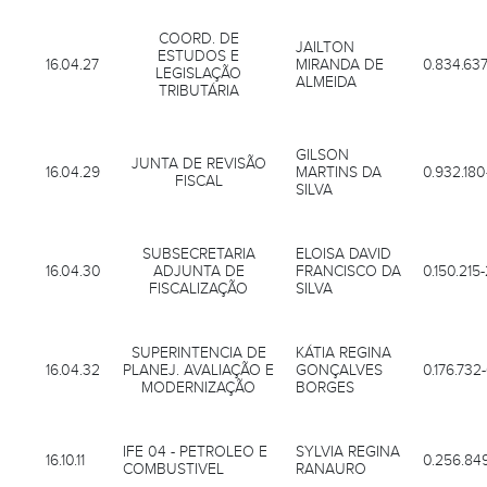
COORD. DE
JAILTON
ESTUDOS E
16.04.27
MIRANDA DE
0.834.637
LEGISLAÇÃO
ALMEIDA
TRIBUTÁRIA
GILSON
JUNTA DE REVISÃO
16.04.29
MARTINS DA
0.932.180
FISCAL
SILVA
SUBSECRETARIA
ELOISA DAVID
16.04.30
ADJUNTA DE
FRANCISCO DA
0.150.215
FISCALIZAÇÃO
SILVA
SUPERINTENCIA DE
KÁTIA REGINA
16.04.32
PLANEJ. AVALIAÇÃO E
GONÇALVES
0.176.732
MODERNIZAÇÃO
BORGES
IFE 04 - PETROLEO E
SYLVIA REGINA
16.10.11
0.256.849
COMBUSTIVEL
RANAURO