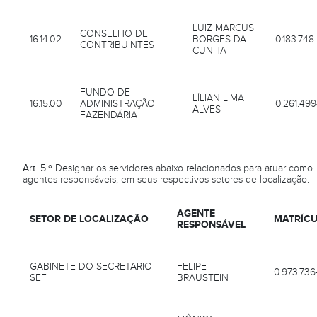
LUIZ MARCUS
CONSELHO DE
16.14.02
BORGES DA
0.183.748
CONTRIBUINTES
CUNHA
FUNDO DE
LÍLIAN LIMA
16.15.00
ADMINISTRAÇÃO
0.261.499
ALVES
FAZENDÁRIA
Art. 5.º
Designar os servidores abaixo relacionados para atuar como
agentes responsáveis, em seus respectivos setores de localização:
AGENTE
SETOR DE LOCALIZAÇÃO
MATRÍC
RESPONSÁVEL
GABINETE DO SECRETARIO –
FELIPE
0.973.736
SEF
BRAUSTEIN