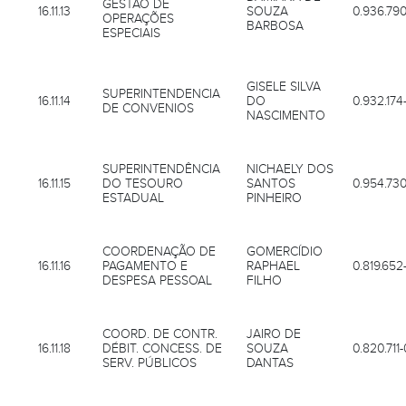
GESTÃO DE
16.11.13
SOUZA
0.936.79
OPERAÇÕES
BARBOSA
ESPECIAIS
GISELE SILVA
SUPERINTENDENCIA
16.11.14
DO
0.932.174
DE CONVENIOS
NASCIMENTO
SUPERINTENDÊNCIA
NICHAELY DOS
16.11.15
DO TESOURO
SANTOS
0.954.73
ESTADUAL
PINHEIRO
COORDENAÇÃO DE
GOMERCÍDIO
16.11.16
PAGAMENTO E
RAPHAEL
0.819.652
DESPESA PESSOAL
FILHO
COORD. DE CONTR.
JAIRO DE
16.11.18
DÉBIT. CONCESS. DE
SOUZA
0.820.711
SERV. PÚBLICOS
DANTAS