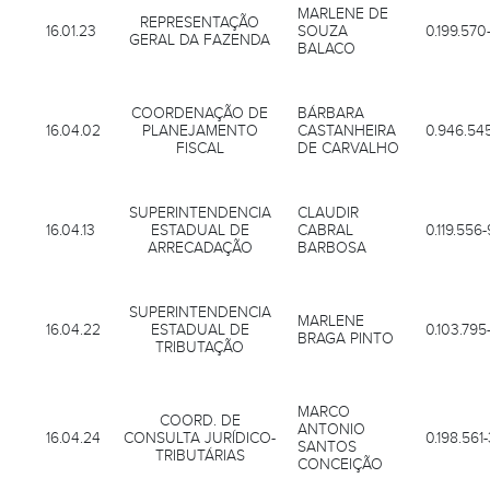
MARLENE DE
REPRESENTAÇÃO
16.01.23
SOUZA
0.199.570
GERAL DA FAZENDA
BALACO
COORDENAÇÃO DE
BÁRBARA
16.04.02
PLANEJAMENTO
CASTANHEIRA
0.946.545
FISCAL
DE CARVALHO
SUPERINTENDENCIA
CLAUDIR
16.04.13
ESTADUAL DE
CABRAL
0.119.556-
ARRECADAÇÃO
BARBOSA
SUPERINTENDENCIA
MARLENE
16.04.22
ESTADUAL DE
0.103.795-
BRAGA PINTO
TRIBUTAÇÃO
MARCO
COORD. DE
ANTONIO
16.04.24
CONSULTA JURÍDICO-
0.198.561
SANTOS
TRIBUTÁRIAS
CONCEIÇÃO