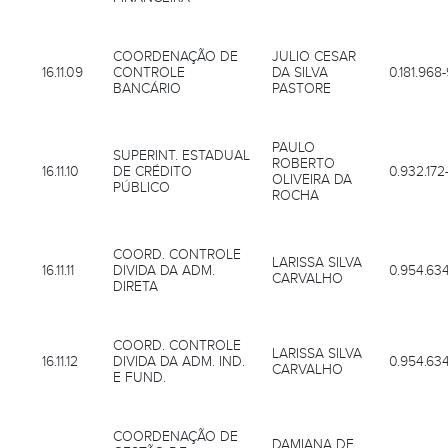
COORDENAÇÃO DE
JULIO CESAR
16.11.09
CONTROLE
DA SILVA
0.181.968
BANCÁRIO
PASTORE
PAULO
SUPERINT. ESTADUAL
ROBERTO
16.11.10
DE CRÉDITO
0.932.172
OLIVEIRA DA
PÚBLICO
ROCHA
COORD. CONTROLE
LARISSA SILVA
16.11.11
DIVIDA DA ADM.
0.954.63
CARVALHO
DIRETA
COORD. CONTROLE
LARISSA SILVA
16.11.12
DIVIDA DA ADM. IND.
0.954.63
CARVALHO
E FUND.
COORDENAÇÃO DE
DAMIANA DE