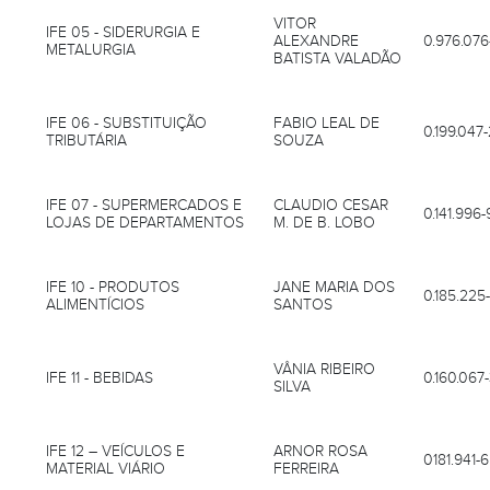
VITOR
IFE 05 - SIDERURGIA E
ALEXANDRE
0.976.076
METALURGIA
BATISTA VALADÃO
IFE 06 - SUBSTITUIÇÃO
FABIO LEAL DE
0.199.047-
TRIBUTÁRIA
SOUZA
IFE 07 - SUPERMERCADOS E
CLAUDIO CESAR
0.141.996-
LOJAS DE DEPARTAMENTOS
M. DE B. LOBO
IFE 10 - PRODUTOS
JANE MARIA DOS
0.185.225
ALIMENTÍCIOS
SANTOS
VÂNIA RIBEIRO
IFE 11 - BEBIDAS
0.160.067
SILVA
IFE 12 – VEÍCULOS E
ARNOR ROSA
0181.941-6
MATERIAL VIÁRIO
FERREIRA