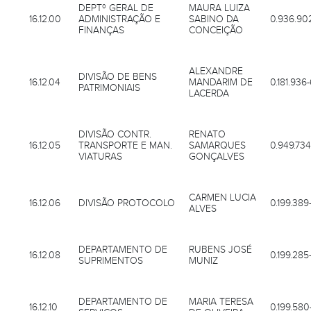
DEPTº GERAL DE
MAURA LUIZA
16.12.00
ADMINISTRAÇÃO E
SABINO DA
0.936.90
FINANÇAS
CONCEIÇÃO
ALEXANDRE
DIVISÃO DE BENS
16.12.04
MANDARIM DE
0.181.936
PATRIMONIAIS
LACERDA
DIVISÃO CONTR.
RENATO
16.12.05
TRANSPORTE E MAN.
SAMARQUES
0.949.734
VIATURAS
GONÇALVES
CARMEN LUCIA
16.12.06
DIVISÃO PROTOCOLO
0.199.389
ALVES
DEPARTAMENTO DE
RUBENS JOSÉ
16.12.08
0.199.285
SUPRIMENTOS
MUNIZ
DEPARTAMENTO DE
MARIA TERESA
16.12.10
0.199.580