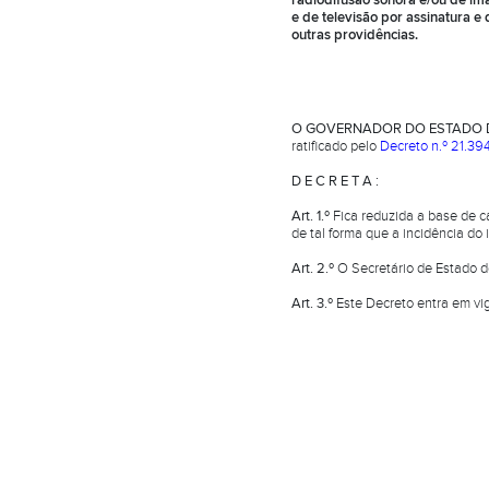
radiodifusão sonora e/ou de i
e de televisão por assinatura e 
outras providências.
O GOVERNADOR DO ESTADO D
ratificado pelo
Decreto n.º 21.39
D E C R E T A :
Art. 1.º
Fica reduzida a base de c
de tal forma que a incidência do 
Art. 2.º
O Secretário de Estado 
Art. 3.º
Este Decreto entra em vi