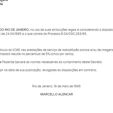
magens
dá
O RIO DE JANEIRO,
no uso de suas atribuições legais e considerando o dispost
4
de 24.04.1995 e o que consta do Processo E-04/000.263/95,
álculo do ICMS nas prestações de serviço de radiodifusão sonora e/ou de imagens 
imposto resulte no percentual de 5% (cinco por cento).
de Fazenda baixará as normas necessárias ao cumprimento deste Decreto.
gor na data de sua publicação, revogadas as disposições em contrário.
.
Rio de Janeiro, 19 de maio de 1995
MARCELLO ALENCAR