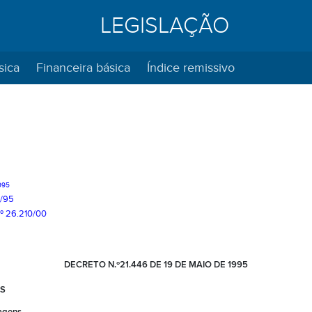
LEGISLAÇÃO
sica
Financeira básica
Índice remissivo
995
5/95
.º 26.210/00
DECRETO N.º21.446 DE 19 DE MAIO DE 1995
MS