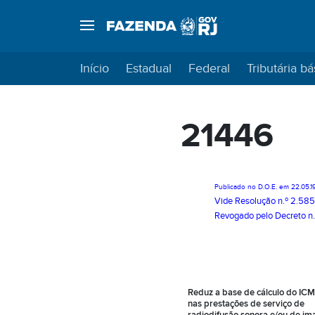
Início
Estadual
Federal
Tributária bá
21446
Publicado no D.O.E. em 22.05.1
Vide
Resolução n.º 2.58
Revogado pelo
Decreto n
Reduz a base de cálculo do IC
nas prestações de serviço de