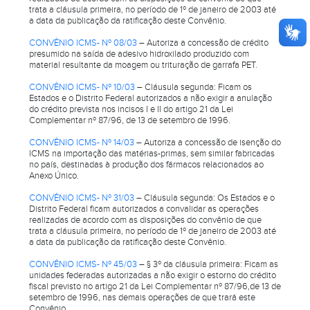
trata a cláusula primeira, no período de 1º de janeiro de 2003 até
a data da publicação da ratificação deste Convênio.
CONVÊNIO ICMS- Nº 08/03
– Autoriza a concessão de crédito
presumido na saída de adesivo hidroxilado produzido com
material resultante da moagem ou trituração de garrafa PET.
CONVÊNIO ICMS- Nº 10/03
– Cláusula segunda: Ficam os
Estados e o Distrito Federal autorizados a não exigir a anulação
do crédito prevista nos incisos I e II do artigo 21 da Lei
Complementar nº 87/96, de 13 de setembro de 1996.
CONVÊNIO ICMS- Nº 14/03
– Autoriza a concessão de isenção do
ICMS na importação das matérias-primas, sem similar fabricadas
no país, destinadas à produção dos fármacos relacionados ao
Anexo Único.
CONVÊNIO ICMS- Nº 31/03
– Cláusula segunda: Os Estados e o
Distrito Federal ficam autorizados a convalidar as operações
realizadas de acordo com as disposições do convênio de que
trata a cláusula primeira, no período de 1º de janeiro de 2003 até
a data da publicação da ratificação deste Convênio.
CONVÊNIO ICMS- Nº 45/03
– § 3º da cláusula primeira: Ficam as
unidades federadas autorizadas a não exigir o estorno do crédito
fiscal previsto no artigo 21 da Lei Complementar nº 87/96,de 13 de
setembro de 1996, nas demais operações de que trará este
Convênio.