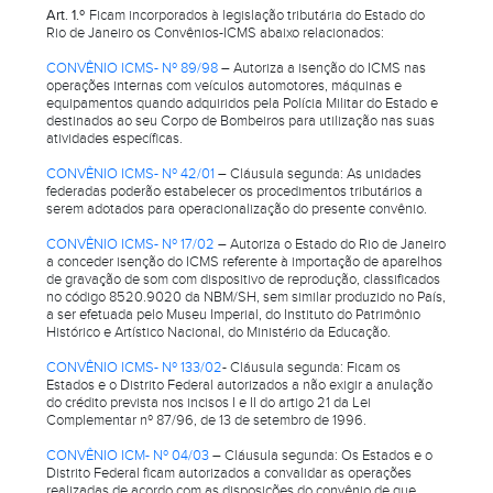
Art. 1.º
Ficam incorporados à legislação tributária do Estado do
Rio de Janeiro os Convênios-ICMS abaixo relacionados:
CONVÊNIO ICMS- Nº 89/98
– Autoriza a isenção do ICMS nas
operações internas com veículos automotores, máquinas e
equipamentos quando adquiridos pela Polícia Militar do Estado e
destinados ao seu Corpo de Bombeiros para utilização nas suas
atividades específicas.
CONVÊNIO ICMS- Nº 42/01
– Cláusula segunda: As unidades
federadas poderão estabelecer os procedimentos tributários a
serem adotados para operacionalização do presente convênio.
CONVÊNIO ICMS- Nº 17/02
– Autoriza o Estado do Rio de Janeiro
a conceder isenção do ICMS referente à importação de aparelhos
de gravação de som com dispositivo de reprodução, classificados
no código 8520.9020 da NBM/SH, sem similar produzido no País,
a ser efetuada pelo Museu Imperial, do Instituto do Patrimônio
Histórico e Artístico Nacional, do Ministério da Educação.
CONVÊNIO ICMS- Nº 133/02
- Cláusula segunda: Ficam os
Estados e o Distrito Federal autorizados a não exigir a anulação
do crédito prevista nos incisos I e II do artigo 21 da Lei
Complementar nº 87/96, de 13 de setembro de 1996.
CONVÊNIO ICM- Nº 04/03
– Cláusula segunda: Os Estados e o
Distrito Federal ficam autorizados a convalidar as operações
realizadas de acordo com as disposições do convênio de que