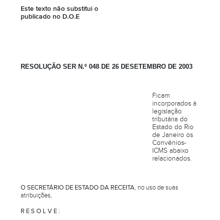
Este texto não substitui o
publicado no D.O.E
RESOLUÇÃO SER N.º 048 DE 26 DESETEMBRO DE 2003
Ficam
incorporados à
legislação
tributária do
Estado do Rio
de Janeiro os
Convênios-
ICMS abaixo
relacionados.
O
SECRETÁRIO DE ESTADO DA RECEITA
, no uso de suas
atribuições,
R E S O L V E :