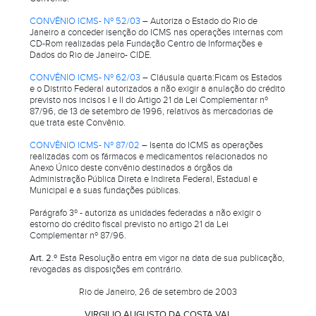
CONVÊNIO ICMS- Nº 52/03
– Autoriza o Estado do Rio de
Janeiro a conceder isenção do ICMS nas operações internas com
CD-Rom realizadas pela Fundação Centro de Informações e
Dados do Rio de Janeiro- CIDE.
CONVÊNIO ICMS- Nº 62/03
–
Cláusula quarta:Ficam os Estados
e o Distrito Federal autorizados a não exigir a anulação do crédito
previsto nos incisos I e II do Artigo 21 da Lei Complementar nº
87/96, de 13 de setembro de 1996, relativos às mercadorias de
que trata este Convênio
.
CONVÊNIO ICMS- Nº 87/02
– Isenta do ICMS as operações
realizadas com os fármacos e medicamentos relacionados no
Anexo Único deste convênio destinados a órgãos da
Administração Pública Direta e Indireta Federal, Estadual e
Municipal e a suas fundações públicas.
Parágrafo 3º - autoriza as unidades federadas a não exigir o
estorno do crédito fiscal previsto no artigo 21 da Lei
Complementar nº 87/96.
Art. 2.º
Esta Resolução entra em vigor na data de sua publicação,
revogadas as disposições em contrário.
Rio de Janeiro, 26 de setembro de 2003
VIRGILIO AUGUSTO DA COSTA VAL