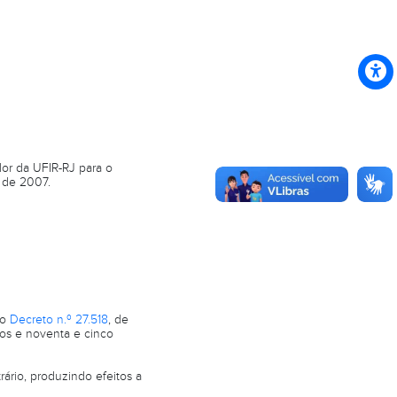
lor da UFIR-RJ para o
o de 2007.
lo
Decreto n.º 27.518
, de
tos e noventa e cinco
ário, produzindo efeitos a