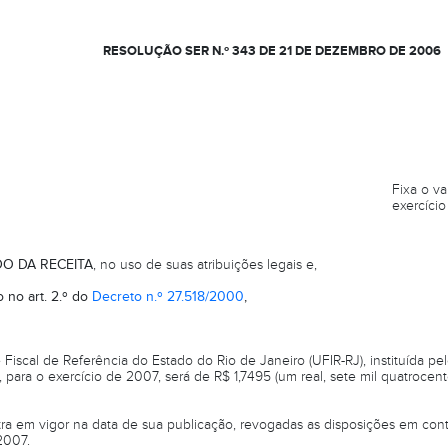
RESOLUÇÃO SER N.º 343 DE 21 DE DEZEMBRO DE 2006
Fixa o va
exercíci
O DA RECEITA
, no uso de suas atribuições legais e,
 no art. 2.º do
Decreto n.º 27.518/2000
,
Fiscal de Referência do Estado do Rio de Janeiro (UFIR-RJ), instituída pe
ara o exercício de 2007, será de R$ 1,7495 (um real, sete mil quatrocen
ra em vigor na data de sua publicação, revogadas as disposições em contr
2007.