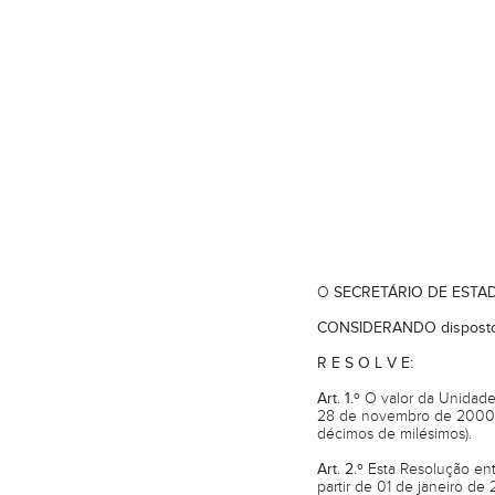
O
SECRETÁRIO DE ESTAD
CONSIDERANDO
disposto
R E S O L V E:
Art. 1.º
O valor da Unidade 
28 de novembro de 2000, p
décimos de milésimos).
Art. 2.º
Esta Resolução ent
partir de 01 de janeiro de 