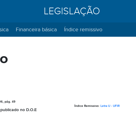
LEGISLAÇÃO
sica
Financeira básica
Índice remissivo
ão
06, pág. 49
Índice Remissivo:
Letra U - UFIR
o publicado no D.O.E