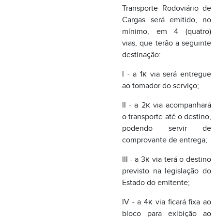
ao tomador do serviço;
II - a 2к via acompanhará
o transporte até o destino,
podendo servir de
comprovante de entrega;
III - a 3к via terá o destino
previsto na legislação do
Estado do emitente;
IV - a 4к via ficará fixa ao
bloco para exibição ao
fisco.";
IX - o artigo 20:
"Art. 20. Na prestação de
serviço de transporte
rodoviário de cargas para