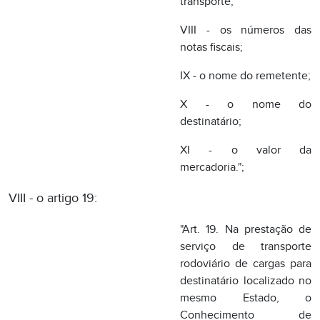
XI - o valor da
mercadoria.";
VIII - o artigo 19:
"Art. 19. Na prestação de
serviço de transporte
rodoviário de cargas para
destinatário localizado no
mesmo Estado, o
Conhecimento de
Transporte Rodoviário de
Cargas será emitido, no
mínimo, em 4 (quatro)
vias, que terão a seguinte
destinação:
I - a 1к via será entregue