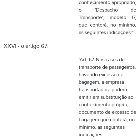
"Art. 67. Nos casos de
transporte de passageiros,
havendo excesso de
bagagem, a empresa
transportadora poderá
emitir em substituição ao
conhecimento próprio,
documento de excesso de
bagagem que conterá, no
mínimo, as seguintes
indicações:
I - a identificação do
emitente: o nome, o
endereço e os números
de inscrição estadual e no
CGC;
II - o número de ordem e