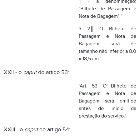
x 18,5 cm.";
XXII - o
caput
do artigo 53:
"Art. 53. O Bilhete de
Passagem e Nota de
Bagagem será emitido
antes do início da
prestação do serviço.";
XXIII - o
caput
do artigo 54:
"Art. 54. Na prestação de
serviço de transporte
aeroviário de passageiros,
o Bilhete de Passagem e
Nota de Bagagem será
emitido no mínimo em 2
(duas) vias, que terão a