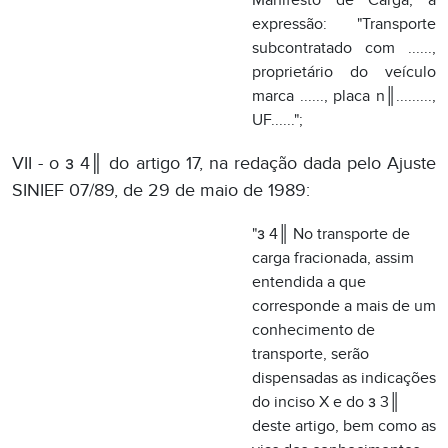
SINIEF 07/89, de 29 de maio de 1989:
"з 4║ No transporte de
carga fracionada, assim
entendida a que
corresponde a mais de um
conhecimento de
transporte, serão
dispensadas as indicações
do inciso X e do з 3║
deste artigo, bem como as
vias dos conhecimentos
mencionadas no inciso III
do artigo 19 e a via
adicional prevista no
artigo 20, desde que seja
emitido o Manifesto de
Carga, mod. 25, por
veículo, antes do início da