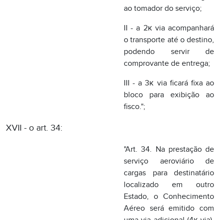
bloco para exibição ao
fisco.";
XVII - o art. 34:
"Art. 34. Na prestação de
serviço aeroviário de
cargas para destinatário
localizado em outro
Estado, o Conhecimento
Aéreo será emitido com
uma via adicional (4к via),
que acompanhará o
transporte para fins de
controle do fisco do
destino.
Parágrafo único. Nas
prestações de serviço de