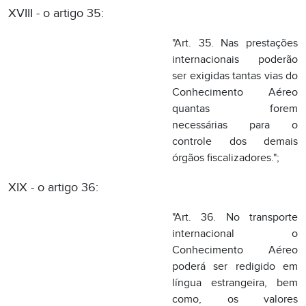
necessárias para o
controle dos demais
órgãos fiscalizadores.";
XIX - o artigo 36:
"Art. 36. No transporte
internacional o
Conhecimento Aéreo
poderá ser redigido em
língua estrangeira, bem
como, os valores
expressos em moeda
estrangeira, segundo
acordos internacionais.";
XX - o artigo 51:
"Art. 51. O Bilhete de
Passagem e Nota de