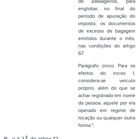
Parágrafo único. Para os
efeitos do inciso I,
considera-se veículo
próprio, além do que se
achar registrado em nome
da pessoa, aquele por ela
operado em regime de
locação ou qualquer outra
forma.";
III - o з 2║ do artigo 12:
"з 2║ Nos casos de
excursões com contratos
individuais, será facultada
a emissão de uma única
Nota Fiscal de Serviço de
Transporte, nos termos