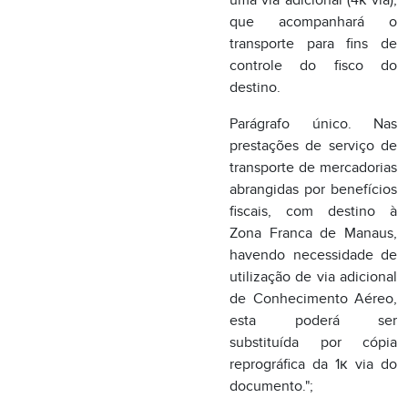
transporte de mercadorias
abrangidas por benefícios
fiscais, com destino à
Zona Franca de Manaus,
havendo necessidade de
utilização de via adicional
de Conhecimento Aéreo,
esta poderá ser
substituída por cópia
reprográfica da 1к via do
documento.";
XVIII - o artigo 35:
"Art. 35. Nas prestações
internacionais poderão
ser exigidas tantas vias do
Conhecimento Aéreo
quantas forem