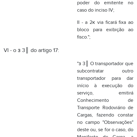
"з 3║ O transportador que
subcontratar outro
transportador para dar
início à execução do
serviço, emitirá
Conhecimento de
Transporte Rodoviário de
Cargas, fazendo constar
no campo "Observações"
deste ou, se for o caso, do
Manifesto de Carga, a
expressão: "Transporte
subcontratado com ......,
proprietário do veículo
marca ......, placa n║.........,
UF......";
VII - o з 4║ do artigo 17, na redação dada pelo Ajuste