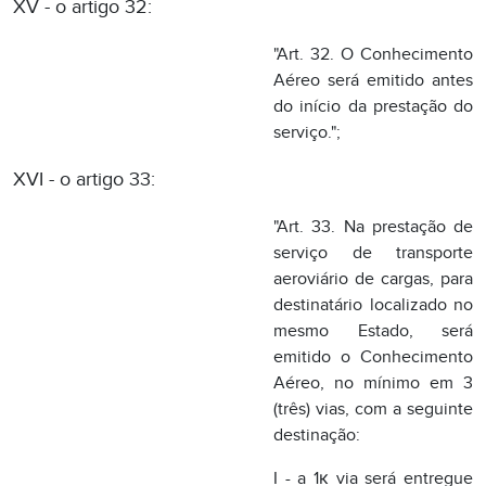
"Art. 33. Na prestação de
serviço de transporte
aeroviário de cargas, para
destinatário localizado no
mesmo Estado, será
emitido o Conhecimento
Aéreo, no mínimo em 3
(três) vias, com a seguinte
destinação:
I - a 1к via será entregue
ao tomador do serviço;
II - a 2к via acompanhará
o transporte até o destino,
podendo servir de
comprovante de entrega;
III - a 3к via ficará fixa ao