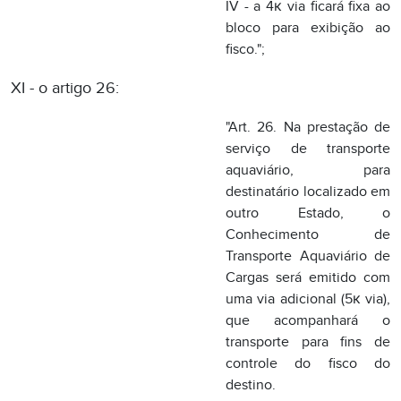
aquaviário, para
destinatário localizado em
outro Estado, o
Conhecimento de
Transporte Aquaviário de
Cargas será emitido com
uma via adicional (5к via),
que acompanhará o
transporte para fins de
controle do fisco do
destino.
Parágrafo único. Nas
prestações de serviço de
transporte de mercadorias
abrangidas por benefícios
fiscais, com destino à
Zona Franca de Manaus,
havendo necessidade de