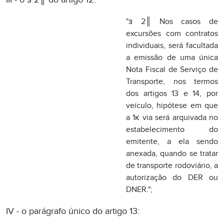
dos artigos 13 e 14, por
veículo, hipótese em que
a 1к via será arquivada no
estabelecimento do
emitente, a ela sendo
anexada, quando se tratar
de transporte rodoviário, a
autorização do DER ou
DNER.";
IV - o parágrafo único do artigo 13:
"Parágrafo único.
Relativamente ao
documento de que trata
este artigo, nas hipóteses
dos incisos II a IV do
artigo 10, a emissão será
em no mínimo 2 (duas)