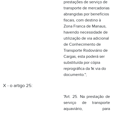
de Conhecimento de
Transporte Rodoviário de
Cargas, esta poderá ser
substituída por cópia
reprográfica da 1к via do
documento.";
X - o artigo 25:
"Art. 25. Na prestação de
serviço de transporte
aquaviário, para
destinatário localizado no
mesmo Estado, será
emitido o Conhecimento
de Transporte Aquaviário
de Cargas, no mínimo, em
4 (quatro) vias, que terão a
seguinte destinação: