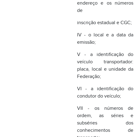
V - a identificação do
veículo transportador:
placa, local e unidade da
Federação;
VI - a identificação do
condutor do veículo;
VII - os números de
ordem, as séries e
subséries dos
conhecimentos de
transporte;
VIII - os números das
notas fiscais;
IX - o nome do remetente;
X - o nome do
destinatário;