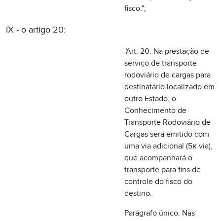
destinatário localizado em
outro Estado, o
Conhecimento de
Transporte Rodoviário de
Cargas será emitido com
uma via adicional (5к via),
que acompanhará o
transporte para fins de
controle do fisco do
destino.
Parágrafo único. Nas
prestações de serviço de
transporte de mercadorias
abrangidas por benefícios
fiscais, com destino à
Zona Franca de Manaus,
havendo necessidade de
utilização de via adicional