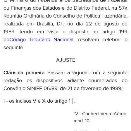
AJUSTE
Cláusula primeira
Passam a vigorar com a seguinte
redação os dispositivos adiante enumerados do
Convênio SINIEF 06/89, de 21 de fevereiro de 1989:
I - os incisos V e X do artigo 1║:
"V - Conhecimento Aéreo,
mod. 10;
X - Bilhete de Passagem e
Nota de Bagagem, mod.
15.";
II - o artigo 10:
"Art. 10. A Nota Fiscal de
Serviço de Transporte,