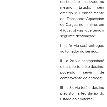
I - a 1к via será entregue
ao tomador do serviço;
II - a 2к via acompanhará
o transporte até o destino,
podendo servir de
comprovante de entrega;
III - a 3к via terá o destino
previsto na legislação do
Estado do emitente;
IV - a 4к via ficará fixa ao
bloco para exibição ao
fisco.";
XI - o artigo 26:
"Art. 26. Na prestação de
serviço de transporte