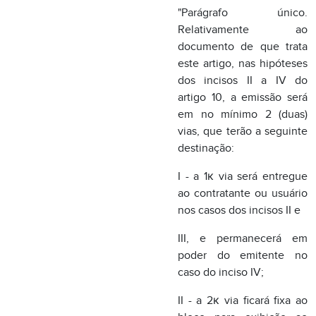
vias, que terão a seguinte
destinação:
I - a 1к via será entregue
ao contratante ou usuário
nos casos dos incisos II e
III, e permanecerá em
poder do emitente no
caso do inciso IV;
II - a 2к via ficará fixa ao
bloco para exibição ao
fisco.";
V - o parágrafo único do artigo 14:
"Parágrafo único.
Relativamente ao
documento de que trata