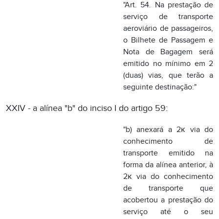
seguinte destinação:"
XXIV - a alínea "b" do inciso I do artigo 59:
"b) anexará a 2к via do
conhecimento de
transporte emitido na
forma da alínea anterior, à
2к via do conhecimento
de transporte que
acobertou a prestação do
serviço até o seu
estabelecimento, as quais
acompanharão a carga até
o seu destino;"
XXV - o
caput
do artigo 60:
"Art. 60. No caso de
transporte de cargas, a