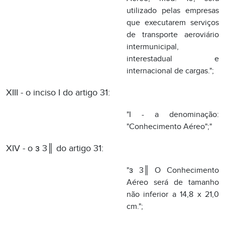
XIII - o inciso I do artigo 31:
"I - a denominação:
"Conhecimento Aéreo";"
XIV - o з 3║ do artigo 31:
"з 3║ O Conhecimento
Aéreo será de tamanho
não inferior a 14,8 x 21,0
cm.";
XV - o artigo 32:
"Art. 32. O Conhecimento
Aéreo será emitido antes
do início da prestação do
serviço.";
XVI - o artigo 33: