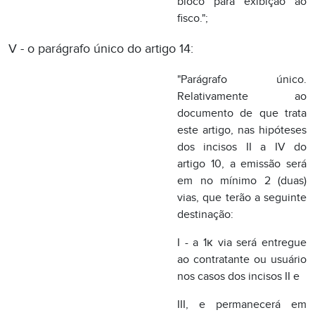
este artigo, nas hipóteses
dos incisos II a IV do
artigo 10, a emissão será
em no mínimo 2 (duas)
vias, que terão a seguinte
destinação:
I - a 1к via será entregue
ao contratante ou usuário
nos casos dos incisos II e
III, e permanecerá em
poder do emitente no
caso do inciso IV;
II - a 2к via ficará fixa ao
bloco para exibição ao
fisco.";
VI - o з 3║ do artigo 17: