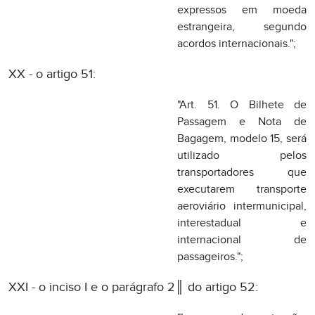
Bagagem, modelo 15, será
utilizado pelos
transportadores que
executarem transporte
aeroviário intermunicipal,
interestadual e
internacional de
passageiros.";
XXI - o inciso I e o parágrafo 2║ do artigo 52:
"I - a denominação:
"Bilhete de Passagem e
Nota de Bagagem";"
з 2║ O Bilhete de
Passagem e Nota de
Bagagem será de
tamanho não inferior a 8,0