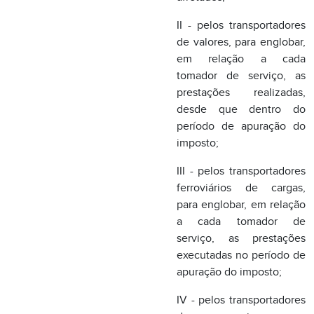
período de apuração do
imposto;
III - pelos transportadores
ferroviários de cargas,
para englobar, em relação
a cada tomador de
serviço, as prestações
executadas no período de
apuração do imposto;
IV - pelos transportadores
de passageiros, para
englobar, no final do
período de apuração do
imposto, os documentos
de excesso de bagagem
emitidos durante o mês,
nas condições do artigo
67.