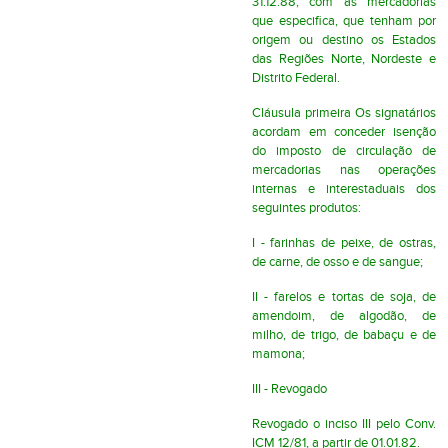
31.12.88, com as mercadorias
que especifica, que tenham por
origem ou destino os Estados
das Regiões Norte, Nordeste e
Distrito Federal.
Cláusula primeira Os signatários
acordam em conceder isenção
do imposto de circulação de
mercadorias nas operações
internas e interestaduais dos
seguintes produtos:
I - farinhas de peixe, de ostras,
de carne, de osso e de sangue;
II - farelos e tortas de soja, de
amendoim, de algodão, de
milho, de trigo, de babaçu e de
mamona;
III - Revogado
Revogado
o inciso III pelo Conv.
ICM 12/81, a partir de 01.01.82.