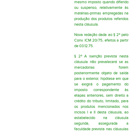
mesmo imposto quando diferido
ou suspenso, relativamente às
matérias-primas empregadas na
produção dos produtos referidos
nesta cláusula.
Nova redação dada ao § 2º pelo
Conv. ICM 20/75, efeitos a partir
de 03.12.75.
§ 2º A isenção prevista nesta
cláusula não prevalecerá se as
mercadorias forem
posteriormente objeto de saída
para o exterior, hipótese em que
se exigirá o pagamento do
imposto correspondente às
etapas anteriores, sem direito a
crédito do tributo, limitado, para
os produtos mencionados nos
incisos I e II desta cláusula, ao
estabelecido na cláusula
segunda, assegurada a
faculdade prevista nas cláusulas