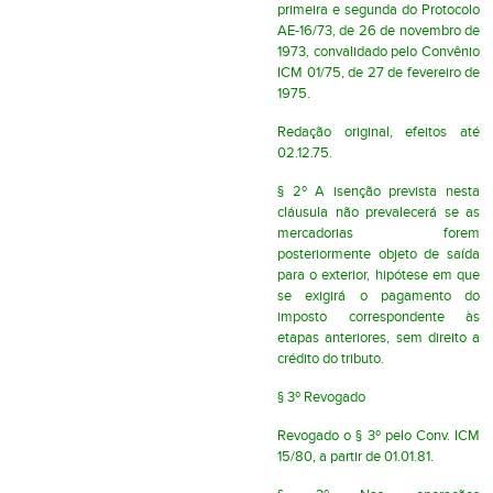
primeira e segunda do Protocolo
AE-16/73, de 26 de novembro de
1973, convalidado pelo Convênio
ICM 01/75, de 27 de fevereiro de
1975.
Redação original, efeitos até
02.12.75.
§ 2º A isenção prevista nesta
cláusula não prevalecerá se as
mercadorias forem
posteriormente objeto de saída
para o exterior, hipótese em que
se exigirá o pagamento do
imposto correspondente às
etapas anteriores, sem direito a
crédito do tributo.
§ 3º Revogado
Revogado o § 3º pelo Conv. ICM
15/80, a partir de 01.01.81.