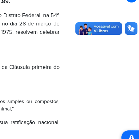
.89.
Distrito Federal, na 54ª
F, no dia 28 de março de
 1975, resolvem celebrar
I da Cláusula primeira do
bos simples ou compostos,
imal;".
a ratificação nacional,