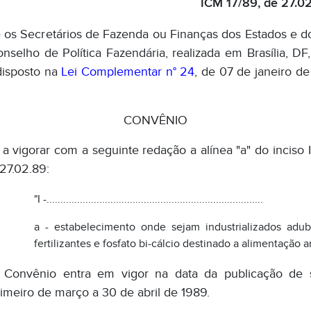
ICM 17/89, de 27.02
 os Secretários de Fazenda ou Finanças dos Estados e do 
nselho de Política Fazendária, realizada em Brasília, D
disposto na
Lei Complementar n° 24
, de 07 de janeiro de
CONVÊNIO
 a vigorar com a seguinte redação a alínea "a" do inciso 
 27.02.89:
"I -..............................................................................
a - estabelecimento onde sejam industrializados adu
fertilizantes e fosfato bi-cálcio destinado a alimentação an
 Convênio entra em vigor na data da publicação de su
imeiro de março a 30 de abril de 1989.