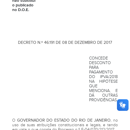
não substitui
o publicado
no D.O.E.
DECRETO N.º 46.191 DE 08 DE DEZEMBRO DE 2017
CONCEDE
DESCONTO
PARA
PAGAMENTO
DO IPVA/2018
NA HIPÓTESE
QUE
MENCIONA, E
DÁ OUTRAS
PROVIDÊNCIAS.
O
GOVERNADOR DO ESTADO DO RIO DE JANEIRO
, no
uso de suas atribuições constitucionais e legais, e tendo
em vista o que consta do Processo n.º E-04/070/212/2017,