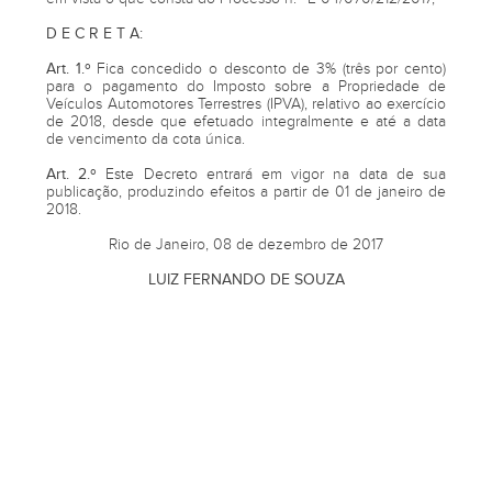
D E C R E T A:
Art. 1.º
Fica concedido o desconto de 3% (três por cento)
para o pagamento do Imposto sobre a Propriedade de
Veículos Automotores Terrestres (IPVA), relativo ao exercício
de 2018, desde que efetuado integralmente e até a data
de vencimento da cota única.
Art. 2.º
Este Decreto entrará em vigor na data de sua
publicação, produzindo efeitos a partir de 01 de janeiro de
2018.
Rio de Janeiro, 08 de dezembro de 2017
LUIZ FERNANDO DE SOUZA