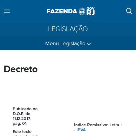
LEGISLAÇÃO
Menu Legislação
Decreto
Publicado no
D.O.E. de
11.12.2017,
pág. 01.
Índice Remissivo:
Letra I
-
IPVA
Este texto