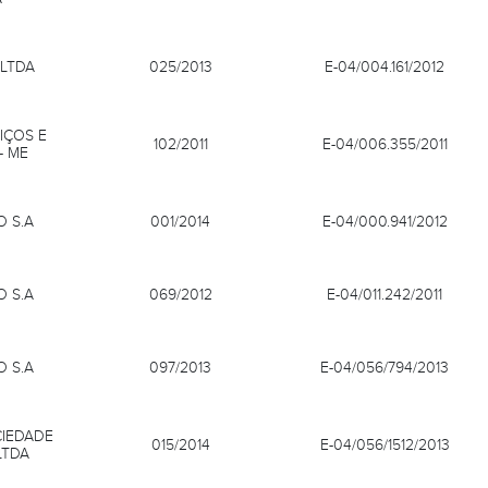
 LTDA
025/2013
E-04/004.161/2012
IÇOS E
102/2011
E-04/006.355/2011
- ME
 S.A
001/2014
E-04/000.941/2012
 S.A
069/2012
E-04/011.242/2011
 S.A
097/2013
E-04/056/794/2013
CIEDADE
015/2014
E-04/056/1512/2013
LTDA