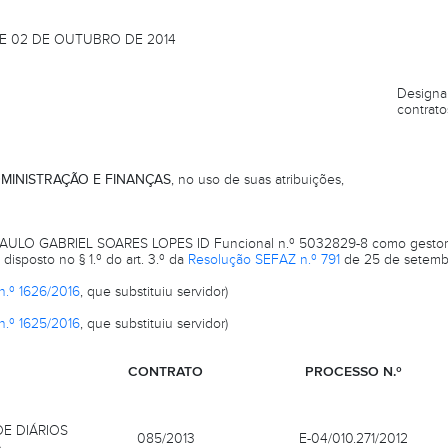
DE 02 DE OUTUBRO DE 2014
Designa 
contrato
MINISTRAÇÃO E FINANÇAS
, no uso de suas atribuições,
 PAULO GABRIEL SOARES LOPES ID Funcional n.º 5032829-8 como gestor
isposto no § 1.º do art. 3.º da
Resolução SEFAZ n.º 791
de 25 de setemb
n.º 1626/2016
, que substituiu servidor)
n.º 1625/2016
, que substituiu servidor)
CONTRATO
PROCESSO N.º
DE DIÁRIOS
085/2013
E-04/010.271/2012
A