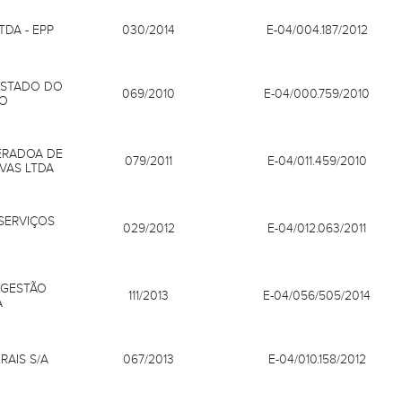
DA - EPP
030/2014
E-04/004.187/2012
ESTADO DO
069/2010
E-04/000.759/2010
RO
ERADOA DE
079/2011
E-04/011.459/2010
VAS LTDA
SERVIÇOS
029/2012
E-04/012.063/2011
 GESTÃO
111/2013
E-04/056/505/2014
A
AIS S/A
067/2013
E-04/010.158/2012