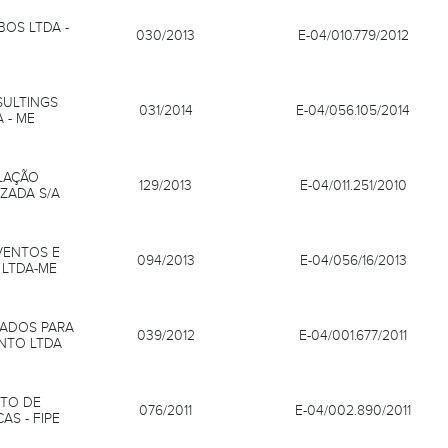
BOS LTDA -
030/2013
E-04/010.779/2012
SULTINGS
031/2014
E-04/056.105/2014
 - ME
LAÇÃO
129/2013
E-04/011.251/2010
IZADA S/A
VENTOS E
094/2013
E-04/056/16/2013
 LTDA-ME
RADOS PARA
039/2012
E-04/001.677/2011
NTO LTDA
UTO DE
076/2011
E-04/002.890/2011
S - FIPE