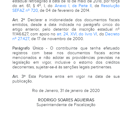
estadual retroagirão à data de 18 de maio de 2018, por força
do art. 61, § 4º, I, do
Anexo I, da Parte II
, da
Resolução
SEFAZ nº 720
, de 04 de fevereiro de 2014.
Art. 2º
Declarar a inidoneidade dos documentos fiscais
emitidos, desde a data indicada no parágrafo único do
artigo anterior, pelo detentor da inscrição estadual nº
11.146.627, com apoio no
art. 24, XVI, do livro VI
, do
Decreto
nº 27.427
, de 17 de novembro de 2000.
Parágrafo Único -
O contribuinte que tenha efetuado
registros com base nos documentos fiscais acima
mencionados e não adotar as providências previstas na
legislação em vigor, inclusive o estorno dos créditos
decorrentes, sujeitar-se-á às sanções legais pertinentes.
Art. 3º
Esta Portaria entra em vigor na data de sua
publicação.
Rio de Janeiro, 31 de janeiro de 2020
RODRIGO SOARES AGUIEIRAS
Superintendente de Fiscalização