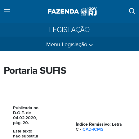
LEGISLAÇÃO
Menu Legislação
Portaria SUFIS
Publicada no
D.O.E. de
04.02.2020,
pág. 20.
Índice Remissivo:
Letra
C -
CAD-ICMS
Este texto
não substitui