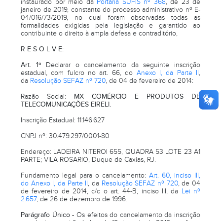
instaurado por meio da
Portaria SUFIS nº 368
, de 23 de
janeiro de 2019, constante do processo administrativo nº E-
04/016/73/2019, no qual foram observadas todas as
formalidades exigidas pela legislação e garantido ao
contribuinte o direito à ampla defesa e contraditório,
R E S O L V E:
Art. 1º
Declarar o cancelamento da seguinte inscrição
estadual, com fulcro no art. 66, do
Anexo I, da Parte II
,
da
Resolução SEFAZ nº 720
, de 04 de fevereiro de 2014:
Razão Social:
MX COMÉRCIO E PRODUTOS DE
TELECOMUNICAÇÕES EIRELI.
Inscrição Estadual: 11.146.627
CNPJ nº: 30.479.297/0001-80
Endereço: LADEIRA NITEROI 655, QUADRA 53 LOTE 23 A1
PARTE; VILA ROSARIO, Duque de Caxias, RJ.
Fundamento legal para o cancelamento:
Art. 60, inciso III,
do Anexo I, da Parte II
, da
Resolução SEFAZ nº 720
, de 04
de fevereiro de 2014, c/c o art. 44-B, inciso III, da
Lei nº
2.657
, de 26 de dezembro de 1996.
Parágrafo Único -
Os efeitos do cancelamento da inscrição