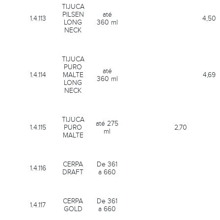
TIJUCA
PILSEN
até
1.4.113
4,50
LONG
360 ml
NECK
TIJUCA
PURO
até
1.4.114
MALTE
4,69
360 ml
LONG
NECK
TIJUCA
até 275
1.4.115
PURO
2,70
ml
MALTE
CERPA
De 361
1.4.116
DRAFT
a 660
CERPA
De 361
1.4.117
GOLD
a 660