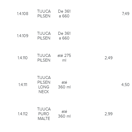
TIJUCA
De 361
1.4.108
7,49
PILSEN
a 660
TIJUCA
De 361
1.4.109
PILSEN
a 660
TIJUCA
até 275
1.4.110
2,49
PILSEN
ml
TIJUCA
PILSEN
até
1.4.111
4,50
LONG
360 ml
NECK
TIJUCA
até
1.4.112
PURO
2,99
360 ml
MALTE