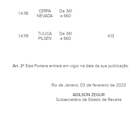
CERPA
De 361
1.4.118
NEVADA
a 660
TIJUCA
De 361
1.4.119
4,13
PILSEN
a 660
Art. 2º
Esta Portaria entrará em vigor na data da sua publicação.
Rio de Janeiro, 03 de fevereiro de 2023
ADILSON ZEGUR
Subsecretário de Estado de Receita