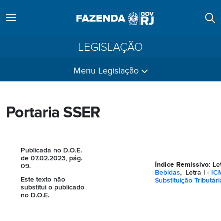
LEGISLAÇÃO
Menu Legislação
Portaria SSER
Publicada no D.O.E.
de 07.02.2023, pág.
Índice Remissivo:
Le
09.
Bebidas
, Letra I -
IC
Este texto não
Substituição Tributári
substitui o publicado
no D.O.E.