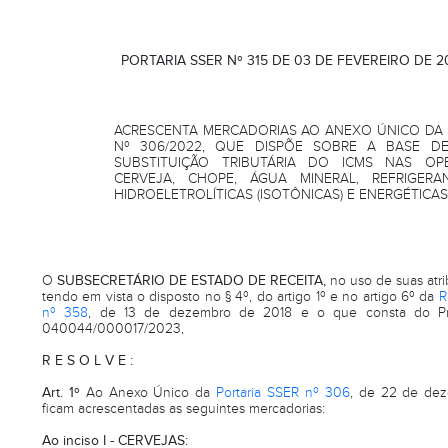
PORTARIA SSER Nº 315 DE 03 DE FEVEREIRO DE 2
ACRESCENTA MERCADORIAS AO ANEXO ÚNICO DA 
Nº 306/2022, QUE DISPÕE SOBRE A BASE D
SUBSTITUIÇÃO TRIBUTÁRIA DO ICMS NAS O
CERVEJA, CHOPE, ÁGUA MINERAL, REFRIGERAN
HIDROELETROLÍTICAS (ISOTÔNICAS) E ENERGÉTICAS
O
SUBSECRETÁRIO DE ESTADO DE RECEITA,
no uso de suas atri
tendo em vista o disposto no § 4º, do artigo 1º e no artigo 6º da
R
nº 358
, de 13 de dezembro de 2018 e o que consta do Pr
040044/000017/2023,
R E S O L V E :
Art. 1º
Ao Anexo Único da
Portaria SSER nº 306
, de 22 de de
ficam acrescentadas as seguintes mercadorias:
Ao inciso I - CERVEJAS: