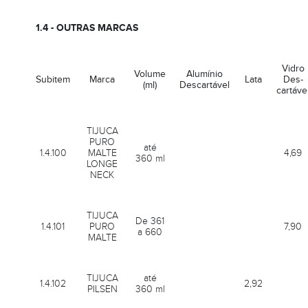
1.4 - OUTRAS MARCAS
Vidro
Volume
Alumínio
Subitem
Marca
Lata
Des-
(ml)
Descartável
cartáve
TIJUCA
PURO
até
1.4.100
MALTE
4,69
360 ml
LONGE
NECK
TIJUCA
De 361
1.4.101
PURO
7,90
a 660
MALTE
TIJUCA
até
1.4.102
2,92
PILSEN
360 ml