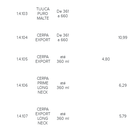
TIJUCA
De 361
1.4.103
PURO
a 660
MALTE
CERPA
De 361
1.4.104
10,99
EXPORT
a 660
CERPA
até
1.4.105
4,80
EXPORT
360 ml
CERPA
PRIME
até
1.4.106
6,29
LONG
360 ml
NECK
CERPA
EXPORT
até
1.4.107
5,79
LONG
360 ml
NECK