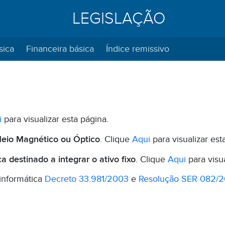
LEGISLAÇÃO
sica
Financeira básica
Índice remissivo
i
para visualizar esta página.
io Magnético ou Óptico
. Clique
Aqui
para visualizar est
 destinado a integrar o ativo fixo
. Clique
Aqui
para visua
 informática
Decreto 33.981/2003
e
Resolução SER 082/