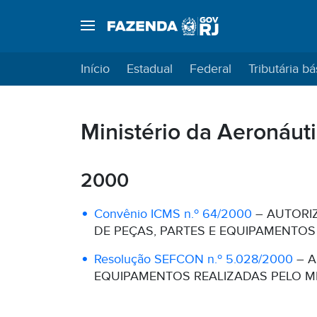
Início
Estadual
Federal
Tributária bá
Ministério da Aeronáut
2000
Convênio ICMS n.º 64/2000
– AUTORI
DE PEÇAS, PARTES E EQUIPAMENTOS
Resolução SEFCON n.º 5.028/2000
– A
EQUIPAMENTOS REALIZADAS PELO MI