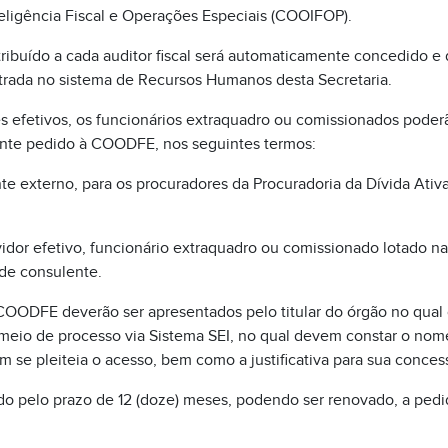
teligência Fiscal e Operações Especiais (COOIFOP).
tribuído a cada auditor fiscal será automaticamente concedido e
trada no sistema de Recursos Humanos desta Secretaria.
 efetivos, os funcionários extraquadro ou comissionados poderã
ante pedido à COODFE, nos seguintes termos:
nte externo, para os procuradores da Procuradoria da Dívida Ativa
ervidor efetivo, funcionário extraquadro ou comissionado lotado
 de consulente.
à COODFE deverão ser apresentados pelo titular do órgão no qual
meio de processo via Sistema SEI, no qual devem constar o nome,
m se pleiteia o acesso, bem como a justificativa para sua conces
do pelo prazo de 12 (doze) meses, podendo ser renovado, a ped