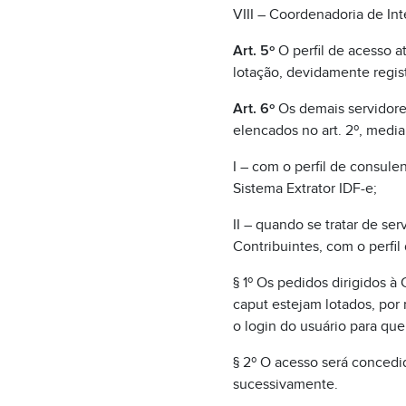
VIII – Coordenadoria de In
Art. 5º
O perfil de acesso a
lotação, devidamente regis
Art. 6º
Os demais servidores
elencados no art. 2º, medi
I – com o perfil de consule
Sistema Extrator IDF-e;
II – quando se tratar de s
Contribuintes, com o perfil
§ 1º Os pedidos dirigidos 
caput estejam lotados, por 
o login do usuário para que
§ 2º O acesso será concedi
sucessivamente.