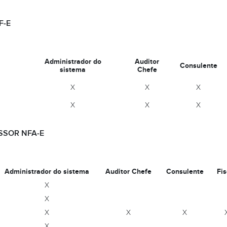
F-E
Administrador do
Auditor
Consulente
sistema
Chefe
X
X
X
X
X
X
ISSOR NFA-E
Administrador do sistema
Auditor Chefe
Consulente
Fis
X
X
X
X
X
X