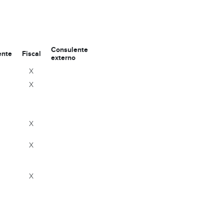
Consulente
ente
Fiscal
externo
X
X
X
X
X