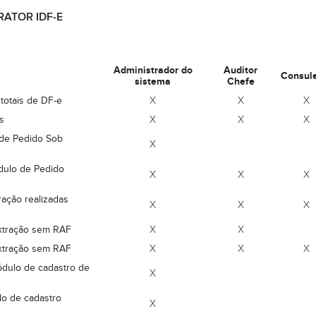
RATOR IDF-E
Administrador do
Auditor
Consul
sistema
Chefe
 totais de DF-e
X
X
X
s
X
X
X
 de Pedido Sob
X
dulo de Pedido
X
X
X
ração realizadas
X
X
X
extração sem RAF
X
X
extração sem RAF
X
X
X
ódulo de cadastro de
X
lo de cadastro
X