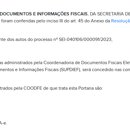
 DOCUMENTOS E INFORMAÇÕES FISCAIS
, DA SECRETARIA D
 foram conferidas pelo inciso III do art. 45 do Anexo da
Resoluçã
nte dos autos do processo nº SEI-040106/000091/2023,
as administrados pela Coordenadoria de Documentos Fiscais El
entos e Informações Fiscais (SUPDIEF), será concedido nas con
rados pela COODFE de que trata esta Portaria são:
A-e.