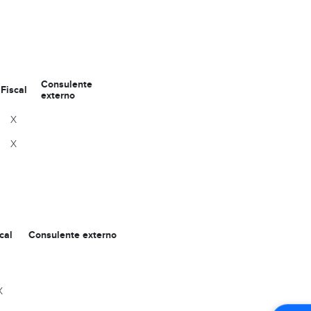
Consulente
Fiscal
externo
X
X
cal
Consulente externo
X