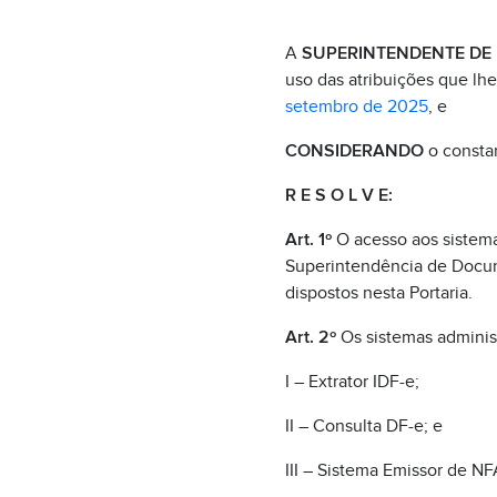
A
SUPERINTENDENTE DE
uso das atribuições que lhe
setembro de 2025
, e
CONSIDERANDO
o consta
R E S O L V E:
Art. 1º
O acesso aos sistem
Superintendência de Docum
dispostos nesta Portaria.
Art. 2º
Os sistemas administ
I – Extrator IDF-e;
II – Consulta DF-e; e
III – Sistema Emissor de NF