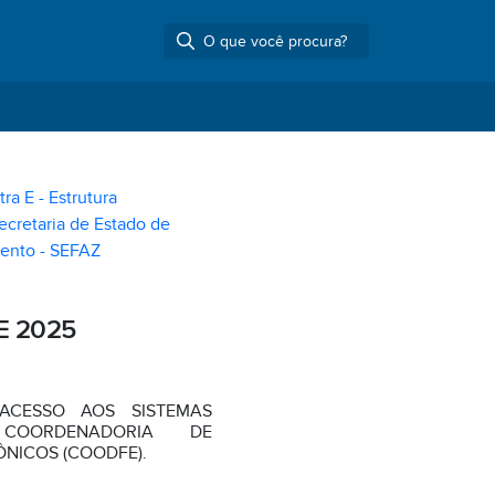
tra E - Estrutura
ecretaria de Estado de
ento - SEFAZ
E 2025
ACESSO AOS SISTEMAS
 COORDENADORIA DE
NICOS (COODFE).