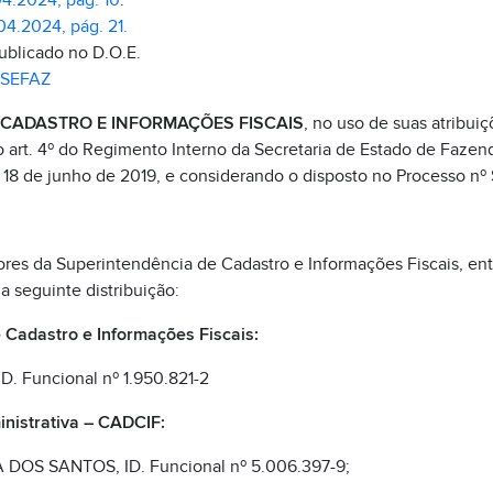
04.2024, pág. 10
.
04.2024, pág. 21.
publicado no D.O.E.
SEFAZ
CADASTRO E INFORMAÇÕES FISCAIS
, no uso de suas atribuiç
 do art. 4º do Regimento Interno da Secretaria de Estado de Faze
e 18 de junho de 2019, e considerando o disposto no Processo 
ores da Superintendência de Cadastro e Informações Fiscais, e
a seguinte distribuição:
 Cadastro e Informações Fiscais:
 Funcional nº 1.950.821-2
inistrativa – CADCIF:
OS SANTOS, ID. Funcional nº 5.006.397-9;