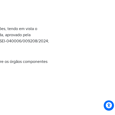
ões, tendo em vista o
nda, aprovado pela
nº SEI-040006/009208/2024;
ntre os órgãos componentes