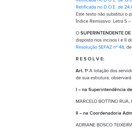
Retificada no D.O.E. de 19.
Retificada no D.O.E. de 24.
Este texto não substitui o 
Índice Remissivo: Letra S –
O
SUPERINTENDENTE DE 
disposto nos incisos I e II
Resolução SEFAZ nº 48
, d
R E S O L V E:
Art. 1º
A lotação dos servid
de sua estrutura, observará 
I – na Superintendência de
MARCELO BOTTINO RUA, ID.
II – na Coordenadoria Adm
ADRIANE BOSCO TEIXEIRA D