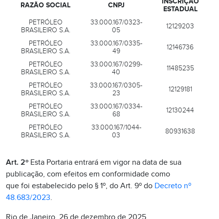
INSCRIÇÃO
RAZÃO SOCIAL
CNPJ
ESTADUAL
PETRÓLEO
33.000.167/0323-
12129203
BRASILEIRO S.A.
05
PETRÓLEO
33.000.167/0335-
12146736
BRASILEIRO S.A.
49
PETRÓLEO
33.000.167/0299-
11485235
BRASILEIRO S.A.
40
PETRÓLEO
33.000.167/0305-
12129181
BRASILEIRO S.A.
23
PETRÓLEO
33.000.167/0334-
12130244
BRASILEIRO S.A.
68
PETRÓLEO
33.000.167/1044-
80931638
BRASILEIRO S.A.
03
Art. 2º
Esta Portaria entrará em vigor na data de sua
publicação, com efeitos em conformidade como
que foi estabelecido pelo § 1º, do Art. 9º do
Decreto nº
48.683/2023
.
Rio de Janeiro, 26 de dezembro de 2025