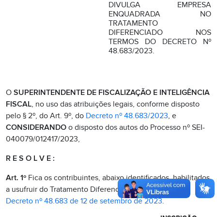
DIVULGA EMPRESA
ENQUADRADA NO
TRATAMENTO
DIFERENCIADO NOS
TERMOS DO DECRETO Nº
48.683/2023.
O
SUPERINTENDENTE DE FISCALIZAÇÃO E INTELIGÊNCIA
FISCAL
, no uso das atribuições legais, conforme disposto
pelo § 2º, do Art. 9º, do
Decreto nº 48.683/2023
, e
CONSIDERANDO
o disposto dos autos do Processo nº SEI-
040079/012417/2023,
R E S O L V E :
Art. 1º
Fica os contribuintes, abaixo identificados, habilitados
a usufruir do Tratamento Diferenciado nos termos do
Decreto nº 48.683 de 12 de setembro de 2023
.