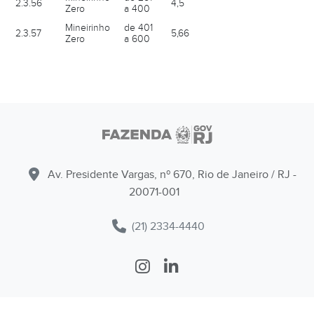
2.3.56
4,5
Zero
a 400
Mineirinho
de 401
2.3.57
5,66
Zero
a 600
Av. Presidente Vargas, nº 670, Rio de Janeiro / RJ -
20071-001
(21) 2334-4440