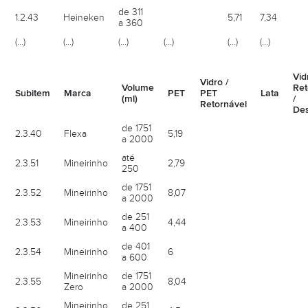
de 311
1.2.43
Heineken
5,71
7,34
a 360
(…)
(…)
(…)
(…)
(…)
(…)
Vid
Vidro /
Volume
Ret
Subitem
Marca
PET
PET
Lata
(ml)
/
Retornável
Des
de 1751
2.3.40
Flexa
5,19
a 2000
até
2.3.51
Mineirinho
2,79
250
de 1751
2.3.52
Mineirinho
8,07
a 2000
de 251
2.3.53
Mineirinho
4,44
a 400
de 401
2.3.54
Mineirinho
6
a 600
Mineirinho
de 1751
2.3.55
8,04
Zero
a 2000
Mineirinho
de 251