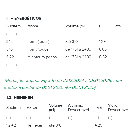
III – ENERGÉTICOS
Subitem
Marca
Volume (ml)
PET
Lata
(……….)
3.15
Fontt (todos)
até 310
1,29
3.16
Fontt (todos)
de 1751 a 2499
6,65
3.22
Minotauro (todos)
de 1751 a 2499
8,52
(……….)
(Redação original vigente de 27.12.2024 a 05.01.2025, com
efeitos a contar de 01.01.2025 até 05.01.2025)
1.2. HEINEKEN
Volume
Alumínio
Vidro
Subitem
Marca
Lata
(ml)
Descartável
Descartáve
(…)
(…)
(…)
(…)
(…)
(…)
1.2.42
Heineken
até 310
4,25