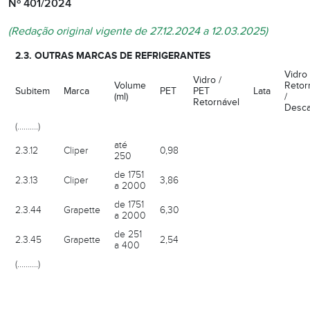
Nº 401/2024
(Redação original vigente de 27.12.2024 a 12.03.2025)
2.3. OUTRAS MARCAS DE REFRIGERANTES
Vidro
Vidro /
Volume
Retor
Subitem
Marca
PET
PET
Lata
(ml)
/
Retornável
Desca
(……….)
até
2.3.12
Cliper
0,98
250
de 1751
2.3.13
Cliper
3,86
a 2000
de 1751
2.3.44
Grapette
6,30
a 2000
de 251
2.3.45
Grapette
2,54
a 400
(……….)