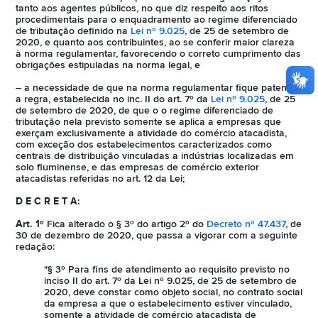
tanto aos agentes públicos, no que diz respeito aos ritos
procedimentais para o enquadramento ao regime diferenciado
de tributação definido na
Lei nº 9.025
, de 25 de setembro de
2020, e quanto aos contribuintes, ao se conferir maior clareza
à norma regulamentar, favorecendo o correto cumprimento das
obrigações estipuladas na norma legal, e
– a necessidade de que na norma regulamentar fique patente
a regra, estabelecida no inc. II do art. 7º da
Lei nº 9.025
, de 25
de setembro de 2020, de que o o regime diferenciado de
tributação nela previsto somente se aplica a empresas que
exerçam exclusivamente a atividade do comércio atacadista,
com exceção dos estabelecimentos caracterizados como
centrais de distribuição vinculadas a indústrias localizadas em
solo fluminense, e das empresas de comércio exterior
atacadistas referidas no art. 12 da Lei;
D E C R E T A:
Art. 1º
Fica alterado o § 3º do artigo 2º do
Decreto nº 47.437
, de
30 de dezembro de 2020, que passa a vigorar com a seguinte
redação:
"§ 3º Para fins de atendimento ao requisito previsto no
inciso II do art. 7º da Lei nº 9.025, de 25 de setembro de
2020, deve constar como objeto social, no contrato social
da empresa a que o estabelecimento estiver vinculado,
somente a atividade de comércio atacadista de