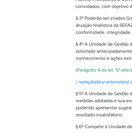
convidados, com objetivo d
§ 3º Poderão ser criados G
atuação finalística da SEF
conformidade, integridade, 
§ 4º A Unidade de Gestão d
solicitado antecipadamente
conhecimento e ações extra
(Parágrafo 4 do art. 5º alte
[ redação(ões) anterior(es) o
§ 5º A Unidade de Gestão d
medidas adotadas e sua evo
podendo apresentar sugestã
resultado insatisfatório.
§ 6º Compete à Unidade de 