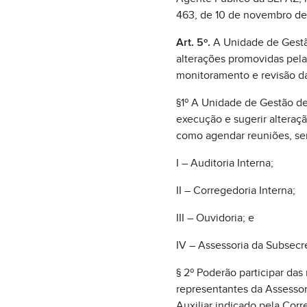
463, de 10 de novembro de
Art. 5º.
A Unidade de Gestã
alterações promovidas pel
monitoramento e revisão d
§1º A Unidade de Gestão de 
execução e sugerir altera
como agendar reuniões, se
I – Auditoria Interna;
II – Corregedoria Interna;
III – Ouvidoria; e
IV – Assessoria da Subsecre
§ 2º Poderão participar das
representantes da Assessor
Auxiliar indicado pela Corr