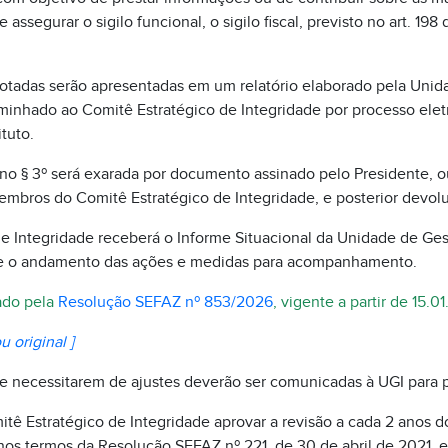
assegurar o sigilo funcional, o sigilo fiscal, previsto no art. 198
otadas serão apresentadas em um relatório elaborado pela Unid
minhado ao Comitê Estratégico de Integridade por processo elet
tuto.
 no § 3º será exarada por documento assinado pelo Presidente, o
membros do Comitê Estratégico de Integridade, e posterior devol
de Integridade receberá o Informe Situacional da Unidade de Ges
re o andamento das ações e medidas para acompanhamento.
rado pela
Resolução SEFAZ nº 853/2026
, vigente a partir de 15.0
u original ]
e necessitarem de ajustes deverão ser comunicadas à UGI para p
tê Estratégico de Integridade aprovar a revisão a cada 2 anos 
os termos da Resolução SEFAZ nº 221, de 30 de abril de 2021, 