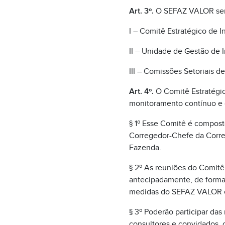
Art. 3º.
O SEFAZ VALOR ser
I – Comitê Estratégico de I
II – Unidade de Gestão de I
III – Comissões Setoriais de
Art. 4º.
O Comitê Estratégic
monitoramento contínuo e 
§ 1º Esse Comitê é composto
Corregedor-Chefe da Correg
Fazenda.
§ 2º As reuniões do Comitê
antecipadamente, de forma e
medidas do SEFAZ VALOR e
§ 3º Poderão participar das 
consultores e convidados, 