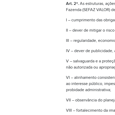
Art. 2º.
As estruturas, açõe
Fazenda (SEFAZ VALOR) deve
I – cumprimento das obriga
II – dever de mitigar o ris
III – regularidade, economi
IV – dever de publicidade, 
V – salvaguarda e a proteçã
não autorizada ou apropria
VI – alinhamento consistent
ao interesse público, impes
probidade administrativa;
VII – observância do plane
VIII – fortalecimento da im