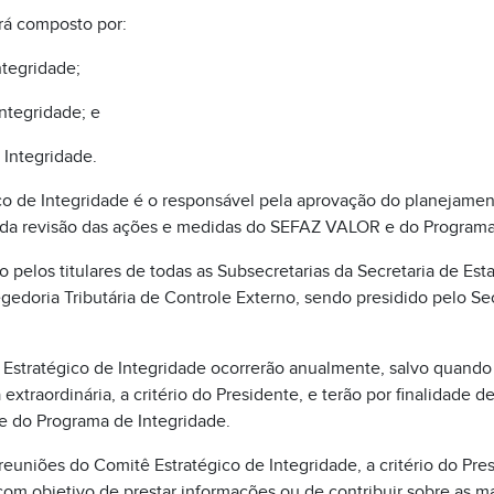
á composto por:
ntegridade;
ntegridade; e
 Integridade.
o de Integridade é o responsável pela aprovação do planejamen
da revisão das ações e medidas do SEFAZ VALOR e do Programa 
 pelos titulares de todas as Subsecretarias da Secretaria de Es
edoria Tributária de Controle Externo, sendo presidido pelo Se
 Estratégico de Integridade ocorrerão anualmente, salvo quand
xtraordinária, a critério do Presidente, e terão por finalidade de
 do Programa de Integridade.
reuniões do Comitê Estratégico de Integridade, a critério do Pres
com objetivo de prestar informações ou de contribuir sobre as m