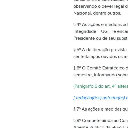
observando o dever legal de 
Nacional, dentre outros.
§ 4º As ações e medidas ad
Integridade – UGI – e enca
Presidente ou de seu substi
§ 5º A deliberação prevista
ser feita após ouvidos os 
§ 6º O Comitê Estratégico 
semestre, informando sob
(Parágrafo 6 do art. 4º alte
[ redação(ões) anterior(es) o
§ 7º As ações e medidas qu
§ 8º Compete ainda ao Comi
Agente Público da SEFAZ, n