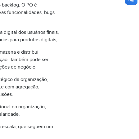
o backlog. O PO é
vas funcionalidades, bugs
digital dos usuários finais,
ias para produtos digitais;
mazena e distribui
zação. Também pode ser
ções de negócio.
tégico da organização,
nte com agregação,
cisões.
onal da organização,
laridade.
ga escala, que seguem um