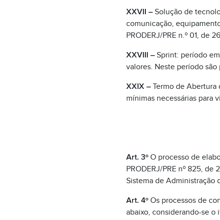
XXVII –
Solução de tecnolo
comunicação, equipamentos
PRODERJ/PRE n.º 01, de 26 
XXVIII –
Sprint: período em
valores. Neste período são 
XXIX –
Termo de Abertura d
mínimas necessárias para vi
Art. 3º
O processo de elabo
PRODERJ/PRE nº 825, de 26 
Sistema de Administração d
Art. 4º
Os processos de con
abaixo, considerando-se o i