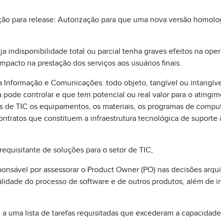
ão para release: Autorização para que uma nova versão homolo
uja indisponibilidade total ou parcial tenha graves efeitos na op
mpacto na prestação dos serviços aos usuários finais.
 Informação e Comunicações: todo objeto, tangível ou intangív
 pode controlar e que tem potencial ou real valor para o atingim
s de TIC os equipamentos, os materiais, os programas de comput
ontratos que constituem a infraestrutura tecnológica de suporte 
equisitante de soluções para o setor de TIC;
ponsável por assessorar o Product Owner (PO) nas decisões arqui
alidade do processo de software e de outros produtos, além de i
 a uma lista de tarefas requisitadas que excederam a capacidad