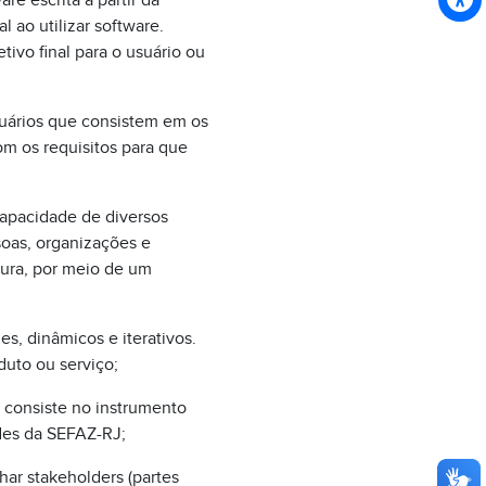
re escrita a partir da
l ao utilizar software.
ivo final para o usuário ou
suários que consistem em os
m os requisitos para que
capacidade de diversos
soas, organizações e
gura, por meio de um
s, dinâmicos e iterativos.
duto ou serviço;
 consiste no instrumento
des da SEFAZ-RJ;
ar stakeholders (partes