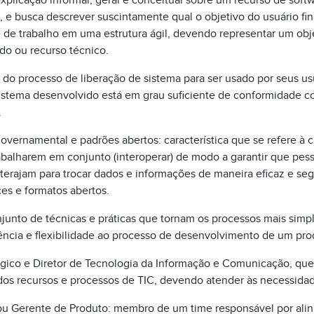
xplicação informal, geral e conceitual sobre um recurso de softwa
, e busca descrever suscintamente qual o objetivo do usuário fina
de trabalho em uma estrutura ágil, devendo representar um objet
do ou recurso técnico.
o processo de liberação de sistema para ser usado por seus u
istema desenvolvido está em grau suficiente de conformidade co
.
overnamental e padrões abertos: característica que se refere à 
abalharem em conjunto (interoperar) de modo a garantir que pes
terajam para trocar dados e informações de maneira eficaz e se
es e formatos abertos.
junto de técnicas e práticas que tornam os processos mais simple
iência e flexibilidade ao processo de desenvolvimento de um pro
égico e Diretor de Tecnologia da Informação e Comunicação, que
dos recursos e processos de TIC, devendo atender às necessida
u Gerente de Produto: membro de um time responsável por alinh