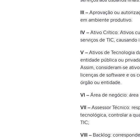
serviços aos usuários finais.
III –
Aprovação ou autorizaç
em ambiente produtivo.
IV –
Ativo Crítico: Ativos c
serviços de TIC, causando i
V –
Ativos de Tecnologia da
entidade pública ou privada
Assim, consideram-se ativo
licenças de software e os c
órgão ou entidade.
VI –
Área de negócio: área r
VII –
Assessor Técnico: res
tecnológica, controlar a qu
TIC;
VIII –
Backlog: corresponde