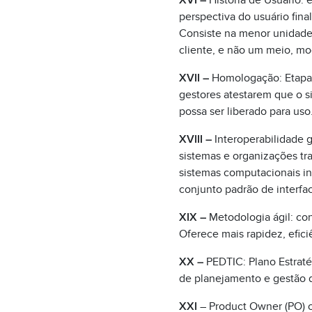
XVI –
História de Usuário: e
perspectiva do usuário final
Consiste na menor unidade 
cliente, e não um meio, mo
XVII –
Homologação: Etapa d
gestores atestarem que o s
possa ser liberado para uso
XVIII –
Interoperabilidade g
sistemas e organizações tr
sistemas computacionais in
conjunto padrão de interfac
XIX –
Metodologia ágil: con
Oferece mais rapidez, efic
XX –
PEDTIC: Plano Estrat
de planejamento e gestão 
XXI
– Product Owner (PO) o