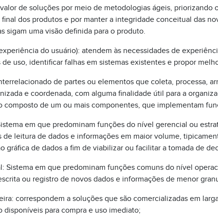
 valor de soluções por meio de metodologias ágeis, priorizando 
final dos produtos e por manter a integridade conceitual das no
as sigam uma visão definida para o produto.
experiência do usuário): atendem às necessidades de experiência 
e uso, identificar falhas em sistemas existentes e propor melhor
terrelacionado de partes ou elementos que coleta, processa, ar
nizada e coordenada, com alguma finalidade útil para a organi
o composto de um ou mais componentes, que implementam fun
Sistema em que predominam funções do nível gerencial ou estra
 de leitura de dados e informações em maior volume, tipicame
 gráfica de dados a fim de viabilizar ou facilitar a tomada de de
l: Sistema em que predominam funções comuns do nível operaci
scrita ou registro de novos dados e informações de menor granu
eira: correspondem a soluções que são comercializadas em lar
 disponíveis para compra e uso imediato;