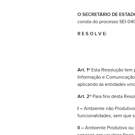
O SECRETÁRIO DE ESTAD
consta do processo SEI-0
R E S O L V E:
Art. 1º
Esta Resolução tem 
Informação e Comunicação (
aplicando às entidades vin
Art. 2º
Para fins desta Reso
I –
Ambiente não Produtivo:
funcionalidades, sem que se
II –
Ambiente Produtivo ou 