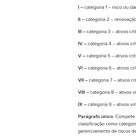
I –
categoria 1 – risco ou d
II –
categoria 2 – renovação
III –
categoria 3 – ativos cr
IV –
categoria 4 – ativos crí
V –
categoria 5 – ativos crí
VI –
categoria 6 – ativos cr
VII –
categoria 7 – ativos cr
VIII –
categoria 8 – ativos v
IX –
categoria 9 – ativos vin
Parágrafo único
. Compete 
classificação como categor
gerenciamento de riscos de