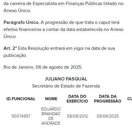
da carreira de Especialista em Finanças Públicas listado no
Anexo Único.
Parágrafo Único.
A progressão de que trata o caput terá
efeitos financeiros a contar da data estabelecida no Anexo
Único.
Art. 2°
Esta Resolução entrará em vigor na data de sua
publicação.
Rio de Janeiro, 06 de agosto de 2025
JULIANO PASQUAL
Secretário de Estado de Fazenda
DATA DO
DATA DA
ID.FUNCIONAL
NOME
C
EXERCÍCIO
PROGRESSÃO
EDUARDO
BRANDAO
50074857
08/08/2012
08/08/2025
DE
ANDRADE