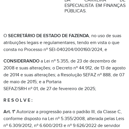
DA CARREIRA DE
ESPECIALISTA EM FINANÇAS
PÚBLICAS.
O
SECRETÁRIO DE ESTADO DE FAZENDA
, no uso de suas
atribuições legais e regulamentares, tendo em vista o que
consta no Processo nº SEI-040204/000160/2024, e
CONSIDERANDO
a Lei nº 5.355, de 23 de dezembro de
2008 e suas alterações; o Decreto nº 44.912, de 13 de agosto
de 2014 e suas alterações; a Resolução SEFAZ nº 888, de 07
de maio de 2015; e a Portaria
SEFAZ/SRH nº 01, de 27 de fevereiro de 2025;
R E S O L V E :
Art. 1°
Autorizar a progressão para o padrão III, da Classe C,
conforme disposto na Lei nº 5.355/2008, alterada pelas Leis
nº 6.309/2012, nº 6.600/2013 e nº 9.626/2022 de servidor