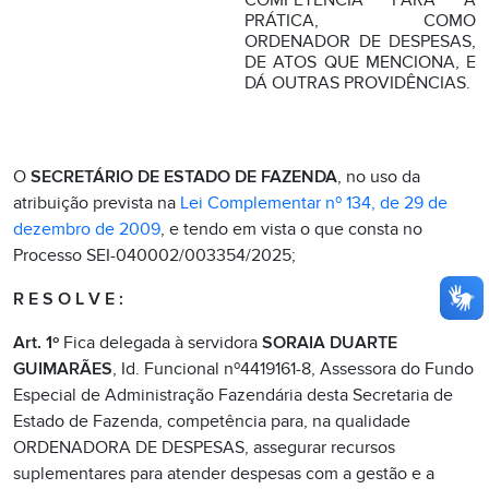
COMPETÊNCIA PARA A
PRÁTICA, COMO
ORDENADOR DE DESPESAS,
DE ATOS QUE MENCIONA, E
DÁ OUTRAS PROVIDÊNCIAS.
O
SECRETÁRIO DE ESTADO DE FAZENDA
, no uso da
atribuição prevista na
Lei Complementar nº 134, de 29 de
dezembro de 2009
, e tendo em vista o que consta no
Processo SEI-040002/003354/2025;
R E S O L V E :
Art. 1º
Fica delegada à servidora
SORAIA DUARTE
GUIMARÃES
, Id. Funcional nº4419161-8, Assessora do Fundo
Especial de Administração Fazendária desta Secretaria de
Estado de Fazenda, competência para, na qualidade
ORDENADORA DE DESPESAS, assegurar recursos
suplementares para atender despesas com a gestão e a