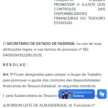
TRABALHO VISANDO
PROMOVER O AJUSTE DOS
CONTROLES DAS
DISPONIBILIDADES
FINANCEIRAS DO TESOURO
ESTADUAL .
O
SECRETÁRIO DE ESTADO DE FAZENDA
, no uso de suas
atribuições legais, e nos termos do processo nº SEI-
040009/002295/2025,
R E S O L V E :
Art. 1º
Ficam designados para compor o Grupo de Trabalho
para promover o ajuste dos controles das disponibilidades
financeiras do Tesouro Estadual, os seguintes membros:
I- pela Subsecretaria do Tesouro Estadual do Rio de Janeiro:
a) ROBSON LEITE DE ALBUQUERQUE, Id. Funcional nº