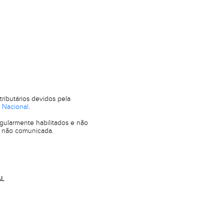
tributários devidos pela
o Nacional
.
egularmente habilitados e não
e não comunicada.
AL