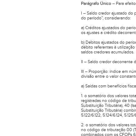
Parágrafo Único –
Para efeito
I – Saldo credor ajustado do 
do período”, considerando:
a) Créditos ajustados do perí
os ajustes a crédito decorren
b) Débitos ajustados do perío
débito referentes à utilização
saldos credores acumulados.
II – Saldo credor decorrente d
III – Proporção: índice em n
divisão entre o valor constant
a) Saídas com benefícios fisca
1. o somatório dos valores tot
registradas no código de tri
Substituição Tributária), 40 
Substituição Tributária) combina
5.122/6.122, 5.124/6.124, 5.125
2. o somatório dos valores tot
no código de tributação 00 (T
combinados com os CFOPs 6.101, 6