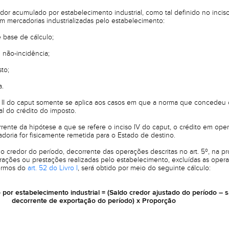
dor acumulado por estabelecimento industrial, como tal definido no inciso
 mercadorias industrializadas pelo estabelecimento:
 base de cálculo;
 não-incidência;
to;
a.
I e II do caput somente se aplica aos casos em que a norma que concedeu
l do crédito do imposto.
rente da hipótese a que se refere o inciso IV do caput, o crédito em ope
adoria for fisicamente remetida para o Estado de destino.
do credor do período, decorrente das operações descritas no art. 5º, na 
rações ou prestações realizadas pelo estabelecimento, excluídas as oper
ermos do
art. 52 do Livro I
, será obtido por meio do seguinte cálculo:
por estabelecimento industrial = (Saldo credor ajustado do período – s
decorrente de exportação do período) x Proporção