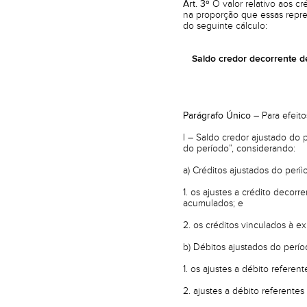
Art. 3º
O valor relativo aos c
na proporção que essas repre
do seguinte cálculo:
Saldo credor decorrente d
Parágrafo Único –
Para efeito
I – Saldo credor ajustado do 
do período”, considerando:
a) Créditos ajustados do peri
1. os ajustes a crédito decor
acumulados; e
2. os créditos vinculados à e
b) Débitos ajustados do perío
1. os ajustes a débito referen
2. ajustes a débito referentes