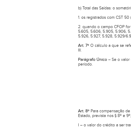
b) Total das Saídas: o somatór
1. os registrados com CST 50 
2. quando o campo CFOP for p
5.605, 5.606, 5.905, 5.906, 5.
5.926, 5.927, 5.928, 5.929/6.9
Art. 7º
O cálculo a que se refe
III.
Parágrafo Único –
Se o valor 
período.
Art. 8º
Para compensação de s
Estado, prevista nos § 8º e 9
I – o valor do crédito a ser t