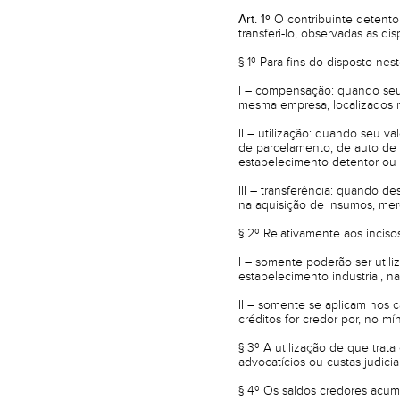
Art. 1º
O contribuinte detentor 
transferi-lo, observadas as di
§ 1º Para fins do disposto nes
I – compensação: quando seu
mesma empresa, localizados n
II – utilização: quando seu 
de parcelamento, de auto de i
estabelecimento detentor ou 
III – transferência: quando 
na aquisição de insumos, mer
§ 2º Relativamente aos incisos I
I – somente poderão ser util
estabelecimento industrial, na
II – somente se aplicam nos 
créditos for credor por, no mí
§ 3º A utilização de que trat
advocatícios ou custas judicia
§ 4º Os saldos credores acum