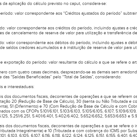
s da aplicação do cálculo previsto no caput, considera-se:
período: valor correspondente aos “Créditos ajustados do período” subtrai
odo: valor correspondente aos créditos do período, incluindo ajustes a cr
tes de cancelamento de reserva de valor para utilização e transferência 
do: valor correspondente aos débitos do período, incluindo ajustes a débit
 de saldos credores acumulados e à instituição de reserva de valor para ut
e exportação do período: valor resultante do cálculo a que se refere o art.
úmero com quatro casas decimais, desprezando-se as demais sem arredond
e das “Saiìdas Beneficiadas” pelo “Total de Saídas”, considerando:
is e interestaduais:
ais dos documentos fiscais, decorrentes de operações a que se referem os inc
butação 20 (Redução de Base de Cálculo), 30 (Isenta ou Não Tributada e 
(Isenta), 51 (Diferimento) e 70 (Com Redução de Base de Cálculo e com Co
dos com os CFOPs 5.101/6.101, 5.103/6.103, 5.105/6.105, 6.107, 5.109/6.109, 5.1
/6.125, 5.251/6.251, 5.401/6.401, 5.402/6.402, 5.652/6.652, 5.653/6.653 e 5.9
ais dos documentos fiscais, decorrentes de operações a que se refere o inci
ributada Integralmente) e 10 (Tributada e com cobrança do ICMS por Substi
.103, 6.105, 6.107, 6.116, 6.118, 6.122, 6.124, 6.125, 6.151, 6.155, 6.401, 6.4