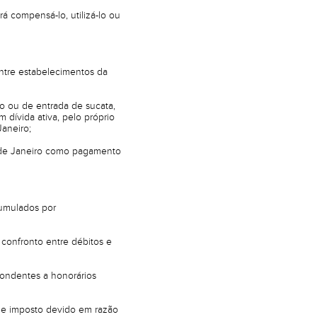
á compensá-lo, utilizá-lo ou
ntre estabelecimentos da
o ou de entrada de sucata,
 dívida ativa, pelo próprio
aneiro;
o de Janeiro como pagamento
cumulados por
confronto entre débitos e
spondentes a honorários
 de imposto devido em razão