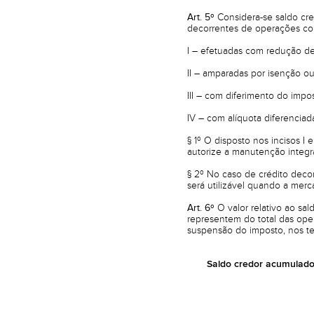
Art. 5º
Considera-se saldo cre
decorrentes de operações com
I – efetuadas com redução de
II – amparadas por isenção ou
III – com diferimento do impos
IV – com alíquota diferenciad
§ 1º O disposto nos incisos 
autorize a manutenção integra
§ 2º No caso de crédito decor
será utilizável quando a merc
Art. 6º
O valor relativo ao sal
representem do total das ope
suspensão do imposto, nos t
Saldo credor acumulado 