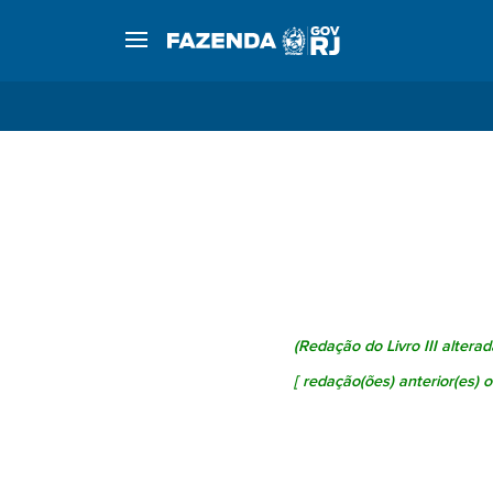
(Redação do Livro III altera
[
redação(ões) anterior(es) o