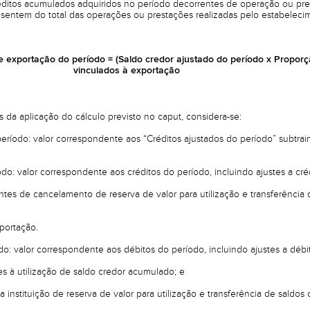
réditos acumulados adquiridos no período decorrentes de operação ou pres
sentem do total das operações ou prestações realizadas pelo estabelecim
e exportação do período = (Saldo credor ajustado do período x Proporç
vinculados à exportação
s da aplicação do cálculo previsto no caput, considera-se:
período: valor correspondente aos “Créditos ajustados do período” subtrai
ìodo: valor correspondente aos créditos do período, incluindo ajustes a cr
rentes de cancelamento de reserva de valor para utilização e transferência
xportação.
do: valor correspondente aos débitos do período, incluindo ajustes a débit
tes à utilização de saldo credor acumulado; e
 a instituição de reserva de valor para utilização e transferência de saldo