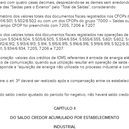
mero com quatro casas decimais, desprezando-se as demais sem arredond
e das “Saídas para o Exterior” pelo “Total de Saídas”, considerando:
somatório dos valores totais dos documentos fiscais registrados nos CFOPs 
01/6.501, 5.502/6.502 ou com um dos CFOPs do grupo “7.000 – Saídas ou
 campo CFOP for preenchido com 7.205, 7.206 e 7.207.
rio dos valores totais dos documentos fiscais registrados nas operações d
m 5.504/6.504, 5.505/6.505, 5.554/6.554, 5.555/6.555, 5.601, 5.602, 5.
12/6.912, 5.913/6.913, 5.914, 5.915/6.915, 5.916/6.916, 5.919/6.919, 5.922/6.
1, 5.934/6.934, 7.205, 7.206 e 7.207.
xportação: valores dos créditos de ICMS referentes à entrada de energia e
iço de comunicação, quando sua utilização resultar em operação de saída o
sponde a “aquisição de energia não utilizada no processo industrial e co
ere o art. 3º deverá ser realizado após a compensação entre os estabeleci
do saldo credor ajustado do período for negativo, não haverá saldo credo
CAPÍTULO II
DO SALDO CREDOR ACUMULADO POR ESTABELECIMENTO
INDUSTRIAL