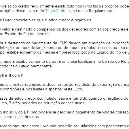
de saldo credor regularmente escriturado nos livros fiscais próprios poder
sposições deste Livro e do
Título VI do Livro I
deste Regulamento.
te Livro, considera-se que o saldo credor é objeto de:
 valor é destinado a compensar saldos devedores com saldos credores e
o Estado do Rio de Janeiro;
valor é destinado ao pagamento de ICMS devido em operação de importaçã
nfração, de nota de lançamento ou de nota de débito, inscritos ou não em
por estabelecimento da mesma empresa localizado no Estado do Rio de J
destinado a estabelecimento de outra empresa localizada no Estado do Ri
cadorias ou ativo permanente.
I e III do § 1º:
izados créditos acumulados decorrentes de atividade de exportação ou a
s condições e nos limites dispostos neste Livro.
casos de saldo credor acumulado, assim entendido quando o resultado do 
nimo, 3 (três) períodos de apuração consecutivos.
a o inciso II, do § 1º não poderá se destinar a pagamento de valores corre
is, caso sejam devidos.
ulados previstos neste Livro não poderão ser utilizados para pagamento