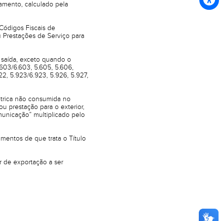
amento, calculado pela
(Códigos Fiscais de
 Prestações de Serviço para
e saída, exceto quando o
603/6.603, 5.605, 5.606,
922, 5.923/6.923, 5.926, 5.927,
létrica não consumida no
u prestação para o exterior,
municação” multiplicado pelo
mentos de que trata o Título
r de exportação a ser