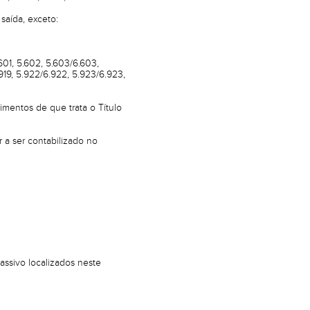
saída, exceto:
01, 5.602, 5.603/6.603,
.919, 5.922/6.922, 5.923/6.923,
imentos de que trata o Título
 a ser contabilizado no
ssivo localizados neste