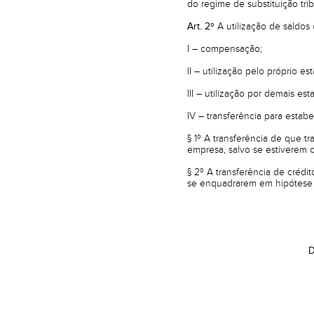
do regime de substituição tribu
Art. 2º
A utilização de saldos
I – compensação;
II – utilização pelo próprio e
III – utilização por demais 
IV – transferência para estabe
§ 1º A transferência de que tr
empresa, salvo se estiverem c
§ 2º A transferência de crédi
se enquadrarem em hipótese d
D