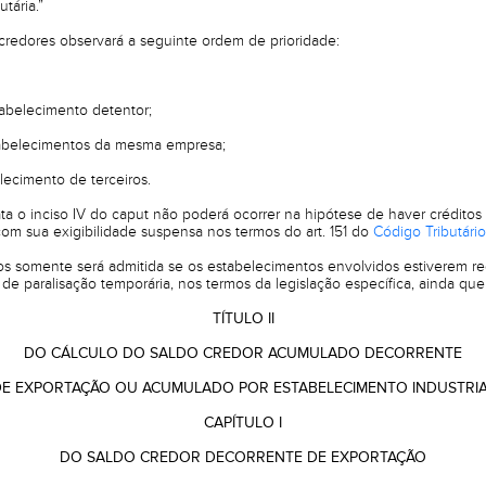
tária.”
 credores observará a seguinte ordem de prioridade:
stabelecimento detentor;
estabelecimentos da mesma empresa;
lecimento de terceiros.
ata o inciso IV do caput não poderá ocorrer na hipótese de haver créditos 
om sua exigibilidade suspensa nos termos do art. 151 do
Código Tributári
tos somente será admitida se os estabelecimentos envolvidos estiverem r
e paralisação temporária, nos termos da legislação específica, ainda qu
TÍTULO II
DO CÁLCULO DO SALDO CREDOR ACUMULADO DECORRENTE
E EXPORTAÇÃO OU ACUMULADO POR ESTABELECIMENTO INDUSTRI
CAPÍTULO I
DO SALDO CREDOR DECORRENTE DE EXPORTAÇÃO