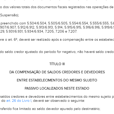
io dos valores totais dos documentos fiscais registrados nas operações de 
(Suspensão);
reenchido com 5.504/6.504, 5.505/6.505, 5.554/6.554, 5.555/6.555, 5.6
907/6.907, 5.912/6.912, 5.913/6.913, 5.914, 5.915/6.915, 5.916/6.916, 5.919/6
29, 5.931/6.931, 5.934/6.934, 7.205, 7.206 e 7.207.
re o art. 6º, deverá ser realizado após a compensação entre os estabelec
do saldo credor ajustado do período for negativo, não haverá saldo credor
TÍTULO III
DA COMPENSAÇÃO DE SALDOS CREDORES E DEVEDORES
ENTRE ESTABELECIMENTOS DO MESMO SUJEITO
PASSIVO LOCALIZADOS NESTE ESTADO
aldos credores e devedores entre estabelecimentos do mesmo sujeito pa
º, do
art. 26 do Livro I
, deverá ser observado o seguinte:
ransferido fica limitado ao saldo devedor apurado pelo destinatário;