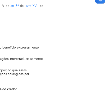
 IV, do
art. 3º
do
Livro XVII
, os
 o benefício expressamente
rações interestaduais somente
proporção que essas
ações abrangidas por
aldo credor