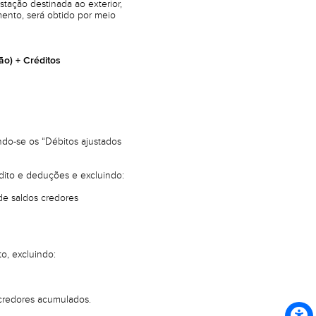
tação destinada ao exterior,
ento, será obtido por meio
ão) + Créditos
ndo-se os “Débitos ajustados
édito e deduções e excluindo:
 de saldos credores
o, excluindo:
s credores acumulados.