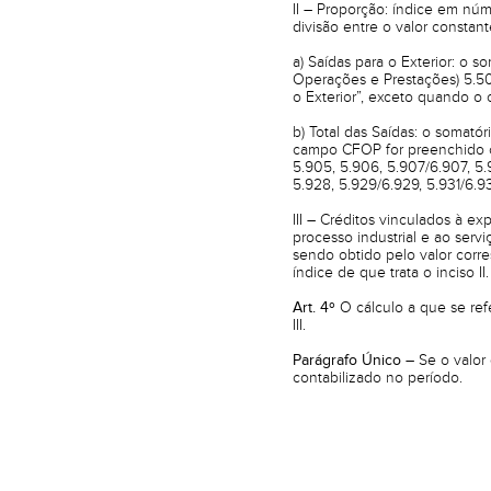
II – Proporção: índice em nú
divisão entre o valor constant
a) Saídas para o Exterior: o 
Operações e Prestações) 5.5
o Exterior”, exceto quando o
b) Total das Saídas: o somató
campo CFOP for preenchido co
5.905, 5.906, 5.907/6.907, 5.9
5.928, 5.929/6.929, 5.931/6.93
III – Créditos vinculados à e
processo industrial e ao serv
sendo obtido pelo valor corre
índice de que trata o inciso II.
Art. 4º
O cálculo a que se ref
III.
Parágrafo Único –
Se o valor 
contabilizado no período.