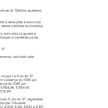
ndo-se os “Débitos ajustados
édito e deduções e excluindo
de saldos credores acumulados;
o, excluídos os ajustes a
ilização e transferência de
 3º.
amento, calculado pela
isos I a III do art. 5º,
com Cobrança do ICMS por
brança do ICMS por
16/6.116; 5.118/6.118,
17/6.917.
so IV, do art. 5º, registradas
tuição Tributária)
02, 6.408, 6.414, 6.653 e 6.917.