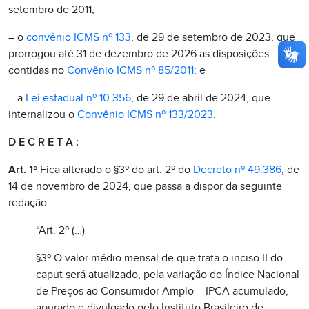
setembro de 2011;
– o
convênio ICMS nº 133
, de 29 de setembro de 2023, que
prorrogou até 31 de dezembro de 2026 as disposições
contidas no
Convênio ICMS nº 85/2011
; e
– a
Lei estadual nº 10.356
, de 29 de abril de 2024, que
internalizou o
Convênio ICMS nº 133/2023
.
D E C R E T A :
Art. 1º
Fica alterado o §3º do art. 2º do
Decreto nº 49.386
, de
14 de novembro de 2024, que passa a dispor da seguinte
redação:
“Art. 2º (…)
§3º O valor médio mensal de que trata o inciso II do
caput será atualizado, pela variação do Índice Nacional
de Preços ao Consumidor Amplo – IPCA acumulado,
apurado e divulgado pelo Instituto Brasileiro de