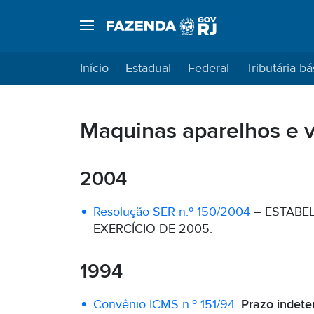
Início
Estadual
Federal
Tributária bá
Maquinas aparelhos e 
2004
Resolução SER n.º 150/2004
– ESTABE
EXERCÍCIO DE 2005.
1994
Convênio ICMS n.º 151/94
.
Prazo indete