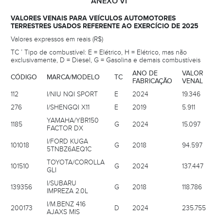
ANEXO VI
VALORES VENAIS PARA VEÍCULOS AUTOMOTORES
TERRESTRES USADOS REFERENTE AO EXERCÍCIO DE 2025
Valores expressos em reais (R$)
TC ’ Tipo de combustível: E = Elétrico, H = Elétrico, mas não
exclusivamente, D = Diesel, G = Gasolina e demais combustíveis
ANO DE
VALOR
CÓDIGO
MARCA/MODELO
TC
FABRICAÇÃO
VENAL
112
I/NIU NQI SPORT
E
2024
19.346
276
I/SHENGQI X11
E
2019
5.911
YAMAHA/YBR150
1185
G
2024
15.097
FACTOR DX
I/FORD KUGA
101018
G
2018
94.597
5TNBZ6AEQ1C
TOYOTA/COROLLA
101510
G
2024
137.447
GLI
I/SUBARU
139356
G
2018
118.786
IMPREZA 2.0L
I/M.BENZ 416
200173
D
2024
235.755
AJAXS MIS