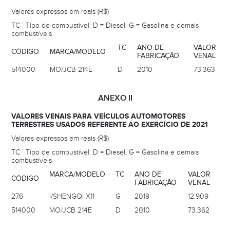
Valores expressos em reais (R$)
TC ’ Tipo de combustível: D = Diesel, G = Gasolina e demais
combustíveis
TC
ANO DE
VALOR
CÓDIGO
MARCA/MODELO
FABRICAÇÃO
VENAL
514000
MO/JCB 214E
D
2010
73.363
ANEXO II
VALORES VENAIS PARA VEÍCULOS AUTOMOTORES
TERRESTRES USADOS REFERENTE AO EXERCÍCIO DE 2021
Valores expressos em reais (R$)
TC ’ Tipo de combustível: D = Diesel, G = Gasolina e demais
combustíveis
MARCA/MODELO
TC
ANO DE
VALOR
CÓDIGO
FABRICAÇÃO
VENAL
276
I/SHENGQI X11
G
2019
12.909
514000
MO/JCB 214E
D
2010
73.362