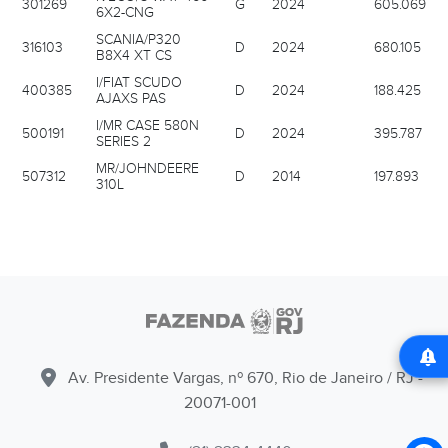
301269
G
2024
605.069
6X2-CNG
SCANIA/P320
316103
D
2024
680.105
B8X4 XT CS
I/FIAT SCUDO
400385
D
2024
188.425
AJAXS PAS
I/MR CASE 580N
500191
D
2024
395.787
SERIES 2
MR/JOHNDEERE
507312
D
2014
197.893
310L
Av. Presidente Vargas, nº 670, Rio de Janeiro / RJ -
20071-001