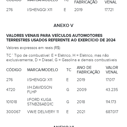
FABRICAÇÃO
VENAL
276
I/SHENGQI X11
E
2019
17.721
ANEXO V
VALORES VENAIS PARA VEÍCULOS AUTOMOTORES
TERRESTRES USADOS REFERENTE AO EXERCÍCIO DE 2024
Valores expressos em reais (R$)
TC ’ Tipo de combustível: E = Elétrico, H = Elétrico, mas não
exclusivamente, D = Diesel, G = Gasolina e demais combustíveis
ANO DE
VALOR
CÓDIGO
MARCA/MODELO
TC
FABRICAÇÃO
VENAL
276
I/SHENGQI X11
E
2019
17.017
I/H.DAVIDSON
4720
G
2009
43.235
FLHP
I/FORD KUGA
101018
G
2018
114.173
5TNBZ6AEQ1C
300067
VW/E DELIVERY 11
E
2021
687.017