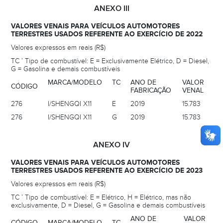
ANEXO III
VALORES VENAIS PARA VEÍCULOS AUTOMOTORES
TERRESTRES USADOS REFERENTE AO EXERCÍCIO DE 2022
Valores expressos em reais (R$)
TC ’ Tipo de combustível: E = Exclusivamente Elétrico, D = Diesel,
G = Gasolina e demais combustíveis
MARCA/MODELO
TC
ANO DE
VALOR
CÓDIGO
FABRICAÇÃO
VENAL
276
I/SHENGQI X11
E
2019
15.783
276
I/SHENGQI X11
G
2019
15.783
ANEXO IV
VALORES VENAIS PARA VEÍCULOS AUTOMOTORES
TERRESTRES USADOS REFERENTE AO EXERCÍCIO DE 2023
Valores expressos em reais (R$)
TC ’ Tipo de combustível: E = Elétrico, H = Elétrico, mas não
exclusivamente, D = Diesel, G = Gasolina e demais combustíveis
ANO DE
VALOR
CÓDIGO
MARCA/MODELO
TC