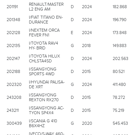
RENAULT/MASTER
201191
D
2024
182.868
L2 ENG AM
I/FIAT TITANO EN-
201348
D
2024
196.790
DURANCE
I/NEXTEM ORCA
202128
E
2024
173.848
FEVER FN1
I/TOYOTA RAV4
202135
G
2018
149.883
HY- BRID
I/TOYOTA HILUX
202147
D
2024
202.563
CHLSTA4SD
I/SSANGYONG
202188
D
2015
80.521
SPORTS 4WD
I/HYUNDAI PALISA-
202320
G
2024
411.480
DE XRT
I/SSANGYONG
243208
D
2015
78.272
REXTON RX270
I/SSANGYONG AC-
243211
D
2015
75.219
TYON SP4X4
I/SCANIA G 410
300439
G
2020
545.453
B6X4HZ
IVECO/S-WAY 460-