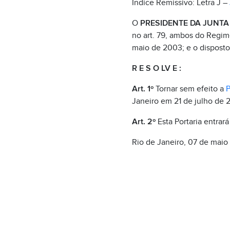
Índice Remissivo: Letra J –
O
PRESIDENTE DA JUNTA 
no art. 79, ambos do Regim
maio de 2003; e o dispost
R E S O LV E :
Art. 1º
Tornar sem efeito a
P
Janeiro em 21 de julho de 2
Art. 2º
Esta Portaria entrar
Rio de Janeiro, 07 de maio