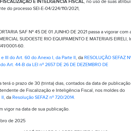
ISCALIZAÇÃO E INTELIGÊNCIA FISCAL
, no uso de suas atribui
te do processo SEI-E-04/224/110/2021,
RTARIA SAF Nº 45 DE 01 JUNHO DE 2021 passa a vigorar com as
COMERCIAL SUDOESTE RIO EQUIPAMENTO E MATERIAIS EIRELI, Ins
841/0001-60.
I e III do Art. 60 do Anexo I, da Parte II
, da
RESOLUÇÃO SEFAZ Nº
III do Art. 44-B da LEI nº 2657 DE 26 DE DEZEMBRO DE
terá o prazo de 30 (trinta) dias, contados da data de publicação 
tendente de Fiscalização e Inteligência Fiscal, nos moldes do
II
, da
Resolução SEFAZ nº 720/2014
.
em vigor na data de sua publicação.
mbro de 2025