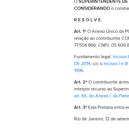
O
SUPERINTENDENTE DE F
CONSIDERANDO
o constan
R E S O L V E
:
Art. 1º
O Anexo Único da PO
relação ao contribuinte 
77.554.866, CNPJ: 05.606.
Fundamento legal:
Incisos 
DE 2014
, c/c o
Incisos I e 
1996
.
Art. 2º
O contribuinte acima 
interpor recurso ao Superin
art. 65, do Anexo I, da Parte 
Art. 3º
Esta Portaria entra 
Rio de Janeiro, 12 de sete