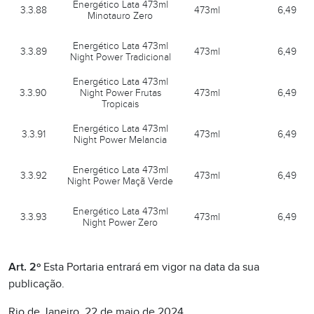
Energético Lata 473ml
3.3.88
473ml
6,49
Minotauro Zero
Energético Lata 473ml
3.3.89
473ml
6,49
Night Power Tradicional
Energético Lata 473ml
3.3.90
Night Power Frutas
473ml
6,49
Tropicais
Energético Lata 473ml
3.3.91
473ml
6,49
Night Power Melancia
Energético Lata 473ml
3.3.92
473ml
6,49
Night Power Maçã Verde
Energético Lata 473ml
3.3.93
473ml
6,49
Night Power Zero
Art. 2º
Esta Portaria entrará em vigor na data da sua
publicação.
Rio de Janeiro, 22 de maio de 2024