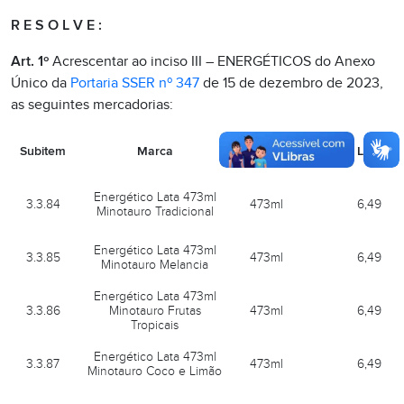
R E S O L V E :
Art. 1º
Acrescentar ao inciso III – ENERGÉTICOS do Anexo
Único da
Portaria SSER nº 347
de 15 de dezembro de 2023,
as seguintes mercadorias:
Volume
Subitem
Marca
PET
Lata
(ml)
Energético Lata 473ml
3.3.84
473ml
6,49
Minotauro Tradicional
Energético Lata 473ml
3.3.85
473ml
6,49
Minotauro Melancia
Energético Lata 473ml
3.3.86
Minotauro Frutas
473ml
6,49
Tropicais
Energético Lata 473ml
3.3.87
473ml
6,49
Minotauro Coco e Limão