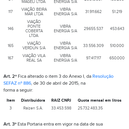
MAGELI LTDA.
ENERGIA S/A
VIAÇÃO BEIRA
VIBRA
117
31.911.662
51.219
MAR LTDA
ENERGIA S/A
VIAÇÃO
PONTE
VIBRA
146
29.655.537
453.643
COBERTA
ENERGIA S/A
LTDA.
VIAÇÃO
VIBRA
165
33.556.309
510.000
VERDUN S/A
ENERGIA S/A
VIAÇÃO VILA
VIBRA
167
97.417.117
650.000
REAL SA
ENERGIA S/A
Art. 2º
Fica alterado o item 3 do Anexo I, da
Resolução
SEFAZ nº 886
, de 30 de abril de 2015, na
forma a seguir:
Item
Distribuidora
RAIZ CNPJ
Quota mensal em litros
3
Raízen S.A.
33.453.598
25.732.483,35
Art. 3º
Esta Portaria entra em vigor na data de sua