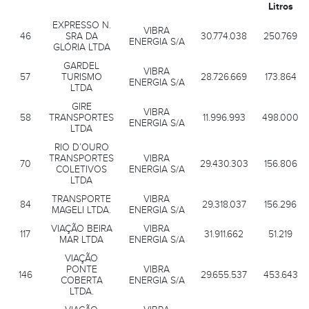
Litros
EXPRESSO N.
VIBRA
46
SRA DA
30.774.038
250.769
ENERGIA S/A
GLÓRIA LTDA
GARDEL
VIBRA
57
TURISMO
28.726.669
173.864
ENERGIA S/A
LTDA
GIRE
VIBRA
58
TRANSPORTES
11.996.993
498.000
ENERGIA S/A
LTDA
RIO D’OURO
TRANSPORTES
VIBRA
70
29.430.303
156.806
COLETIVOS
ENERGIA S/A
LTDA
TRANSPORTE
VIBRA
84
29.318.037
156.296
MAGELI LTDA.
ENERGIA S/A
VIAÇÃO BEIRA
VIBRA
117
31.911.662
51.219
MAR LTDA
ENERGIA S/A
VIAÇÃO
PONTE
VIBRA
146
29.655.537
453.643
COBERTA
ENERGIA S/A
LTDA.