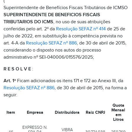
(
Superintendente de Benefícios Fiscais Tributários de ICMSO
SUPERINTENDENTE DE BENEFICIOS FISCAIS
TRIBUTARIOS DO ICMS
, no uso de suas atribuições
conferidas pelo art. 2º da
Resolução SEFAZ nº 414
de 25 de
julho de 2022, em substituição à competência prevista no
art. 4-A da
Resolução SEFAZ nº 886
, de 30 de abril de 2015,
considerando o disposto nos autos do processo
administrativo nº SEI-040006/015576/2025;
R E S O L V E
:
Art. 1º
Ficam adicionados os itens 171 e 172 ao Anexo III, da
Resolução SEFAZ nº 886
, de 30 de abril de 2015, na forma a
seguir:
Quota
Mensal
Item
Empresa
Distribuidora
Raiz CNPJ
em
Litros
EXPRESSO N.
VIBRA