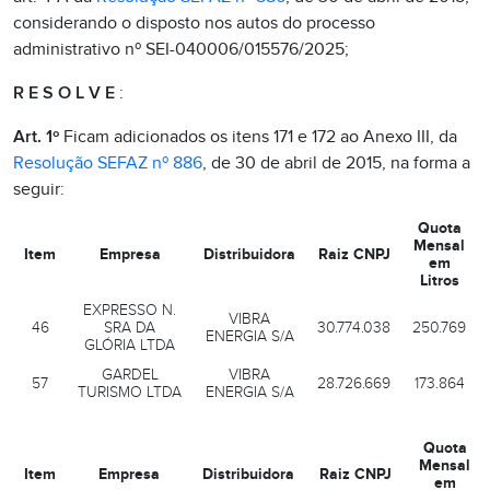
considerando o disposto nos autos do processo
administrativo nº SEI-040006/015576/2025;
R E S O L V E
:
Art. 1º
Ficam adicionados os itens 171 e 172 ao Anexo III, da
Resolução SEFAZ nº 886
, de 30 de abril de 2015, na forma a
seguir:
Quota
Mensal
Item
Empresa
Distribuidora
Raiz CNPJ
em
Litros
EXPRESSO N.
VIBRA
46
SRA DA
30.774.038
250.769
ENERGIA S/A
GLÓRIA LTDA
GARDEL
VIBRA
57
28.726.669
173.864
TURISMO LTDA
ENERGIA S/A
Quota
Mensal
Item
Empresa
Distribuidora
Raiz CNPJ
em