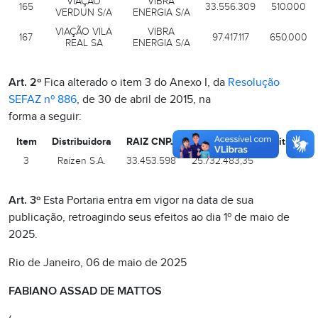
VIAÇÃO
VIBRA
165
33.556.309
510.000
VERDUN S/A
ENERGIA S/A
VIAÇÃO VILA
VIBRA
167
97.417.117
650.000
REAL SA
ENERGIA S/A
Art. 2º
Fica alterado o item 3 do Anexo I, da
Resolução
SEFAZ nº 886
, de 30 de abril de 2015, na
forma a seguir:
Item
Distribuidora
RAIZ CNPJ
Quota mensal em litros
3
Raízen S.A.
33.453.598
25.732.483,35
Art. 3º
Esta Portaria entra em vigor na data de sua
publicação, retroagindo seus efeitos ao dia 1º de maio de
2025.
Rio de Janeiro, 06 de maio de 2025
FABIANO ASSAD DE MATTOS