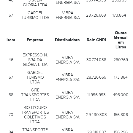
46
SRA DA
30.774.038
250.769
ENERGIA S/A
GLÓRIA LTDA
GARDEL
VIBRA
57
28.726.669
173.864
TURISMO LTDA
ENERGIA S/A
Quota
Mensal
Item
Empresa
Distribuidora
Raiz CNPJ
em
Litros
EXPRESSO N.
VIBRA
46
SRA DA
30.774.038
250.769
ENERGIA S/A
GLÓRIA LTDA
GARDEL
VIBRA
57
TURISMO
28.726.669
173.864
ENERGIA S/A
LTDA
GIRE
VIBRA
58
TRANSPORTES
11.996.993
498.000
ENERGIA S/A
LTDA
RIO D’OURO
TRANSPORTES
VIBRA
70
29.430.303
156.806
COLETIVOS
ENERGIA S/A
LTDA
TRANSPORTE
VIBRA
84
29.318.037
156.296