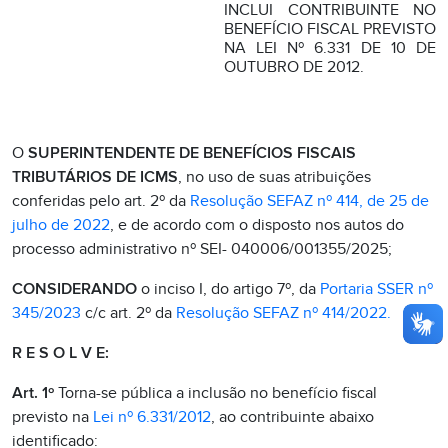
INCLUI CONTRIBUINTE NO
BENEFÍCIO FISCAL PREVISTO
NA LEI Nº 6.331 DE 10 DE
OUTUBRO DE 2012.
O
SUPERINTENDENTE DE BENEFÍCIOS FISCAIS
TRIBUTÁRIOS DE ICMS
, no uso de suas atribuições
conferidas pelo art. 2º da
Resolução SEFAZ nº 414, de 25 de
julho de 2022
, e de acordo com o disposto nos autos do
processo administrativo nº SEI- 040006/001355/2025;
CONSIDERANDO
o inciso I, do artigo 7º, da
Portaria SSER nº
345/2023
c/c art. 2º da
Resolução SEFAZ nº 414/2022.
R E S O L V E:
Art. 1º
Torna-se pública a inclusão no benefício fiscal
previsto na
Lei nº 6.331/2012
, ao contribuinte abaixo
identificado: