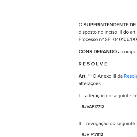
O
SUPERINTENDENTE DE
disposto no inciso III do ar
Processo nº SEI-040106/00
CONSIDERANDO
a competê
R E S O L V E
:
Art. 1º
O Anexo III da
Resol
alterações:
I – alteração do seguinte c
RJVAF17712
II – revogação do seguinte 
RJV F17812