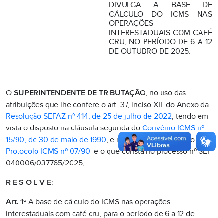
DIVULGA A BASE DE
CÁLCULO DO ICMS NAS
OPERAÇÕES
INTERESTADUAIS COM CAFÉ
CRU, NO PERÍODO DE 6 A 12
DE OUTUBRO DE 2025.
O
SUPERINTENDENTE DE TRIBUTAÇÃO
, no uso das
atribuições que lhe confere o art. 37, inciso XII, do Anexo da
Resolução SEFAZ nº 414, de 25 de julho de 2022
, tendo em
vista o disposto na cláusula segunda do
Convênio ICMS nº
15/90, de 30 de maio de 1990
, e na cláusula primeira do
Protocolo ICMS nº 07/90
, e o que consta no processo nº SEI-
040006/037765/2025,
R E S O L V E
:
Art. 1º
A base de cálculo do ICMS nas operações
interestaduais com café cru, para o período de 6 a 12 de