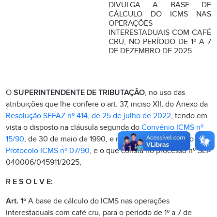
DIVULGA A BASE DE
CÁLCULO DO ICMS NAS
OPERAÇÕES
INTERESTADUAIS COM CAFÉ
CRU, NO PERÍODO DE 1º A 7
DE DEZEMBRO DE 2025.
O
SUPERINTENDENTE DE TRIBUTAÇÃO
, no uso das
atribuições que lhe confere o art. 37, inciso XII, do Anexo da
Resolução SEFAZ nº 414, de 25 de julho de 2022
, tendo em
vista o disposto na cláusula segunda do
Convênio ICMS nº
15/90
, de 30 de maio de 1990, e na cláusula primeira do
Protocolo ICMS nº 07/90
, e o que consta no processo nº SEI-
040006/045911/2025,
R E S O L V E:
Art. 1º
A base de cálculo do ICMS nas operações
interestaduais com café cru, para o período de 1º a 7 de