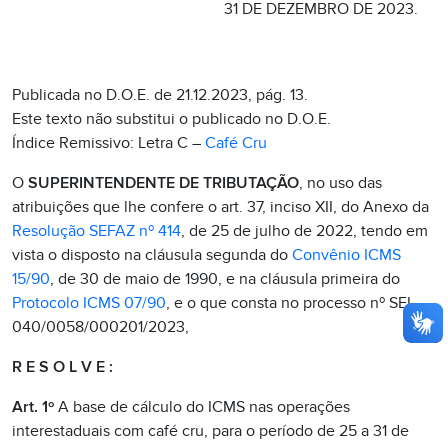
31 DE DEZEMBRO DE 2023.
Publicada no D.O.E. de 21.12.2023, pág. 13.
Este texto não substitui o publicado no D.O.E.
Índice Remissivo: Letra C –
Café Cru
O
SUPERINTENDENTE DE TRIBUTAÇÃO
, no uso das
atribuições que lhe confere o art. 37, inciso XII, do Anexo da
Resolução SEFAZ nº 414
, de 25 de julho de 2022, tendo em
vista o disposto na cláusula segunda do
Convênio ICMS
15/90
, de 30 de maio de 1990, e na cláusula primeira do
Protocolo ICMS 07/90
, e o que consta no processo nº SEI-
040/0058/000201/2023,
R E S O L V E :
Art. 1º
A base de cálculo do ICMS nas operações
interestaduais com café cru, para o período de 25 a 31 de