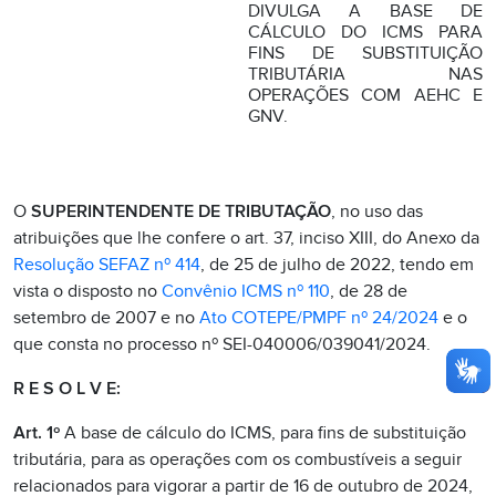
DIVULGA A BASE DE
CÁLCULO DO ICMS PARA
FINS DE SUBSTITUIÇÃO
TRIBUTÁRIA NAS
OPERAÇÕES COM AEHC E
GNV.
O
SUPERINTENDENTE DE TRIBUTAÇÃO
, no uso das
atribuições que lhe confere o art. 37, inciso XIII, do Anexo da
Resolução SEFAZ nº 414
, de 25 de julho de 2022, tendo em
vista o disposto no
Convênio ICMS nº 110
, de 28 de
setembro de 2007 e no
Ato COTEPE/PMPF nº 24/2024
e o
que consta no processo nº SEI-040006/039041/2024.
R E S O L V E:
Art. 1º
A base de cálculo do ICMS, para fins de substituição
tributária, para as operações com os combustíveis a seguir
relacionados para vigorar a partir de 16 de outubro de 2024,