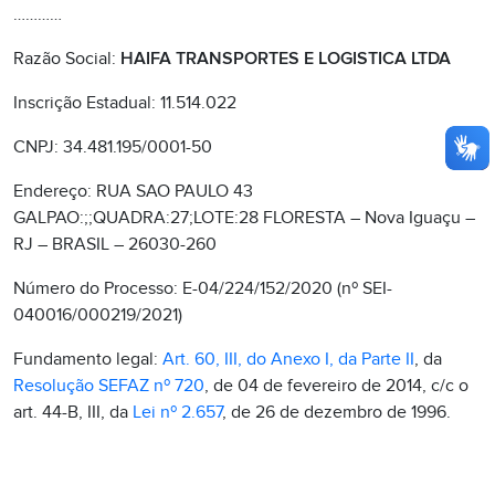
…………
Razão Social:
HAIFA TRANSPORTES E LOGISTICA LTDA
Inscrição Estadual: 11.514.022
CNPJ: 34.481.195/0001-50
Endereço: RUA SAO PAULO 43
GALPAO:;;QUADRA:27;LOTE:28 FLORESTA – Nova Iguaçu –
RJ – BRASIL – 26030-260
Número do Processo: E-04/224/152/2020 (nº SEI-
040016/000219/2021)
Fundamento legal:
Art. 60, III, do Anexo I, da Parte II
, da
Resolução SEFAZ nº 720
, de 04 de fevereiro de 2014, c/c o
art. 44-B, III, da
Lei nº 2.657
, de 26 de dezembro de 1996.