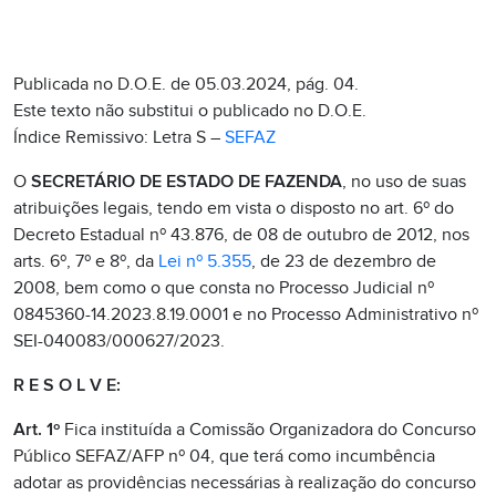
Publicada no D.O.E. de 05.03.2024, pág. 04.
Este texto não substitui o publicado no D.O.E.
Índice Remissivo: Letra S –
SEFAZ
O
SECRETÁRIO DE ESTADO DE FAZENDA
, no uso de suas
atribuições legais, tendo em vista o disposto no art. 6º do
Decreto Estadual nº 43.876, de 08 de outubro de 2012, nos
arts. 6º, 7º e 8º, da
Lei nº 5.355
, de 23 de dezembro de
2008, bem como o que consta no Processo Judicial nº
0845360-14.2023.8.19.0001 e no Processo Administrativo nº
SEI-040083/000627/2023.
R E S O L V E:
Art. 1º
Fica instituída a Comissão Organizadora do Concurso
Público SEFAZ/AFP nº 04, que terá como incumbência
adotar as providências necessárias à realização do concurso