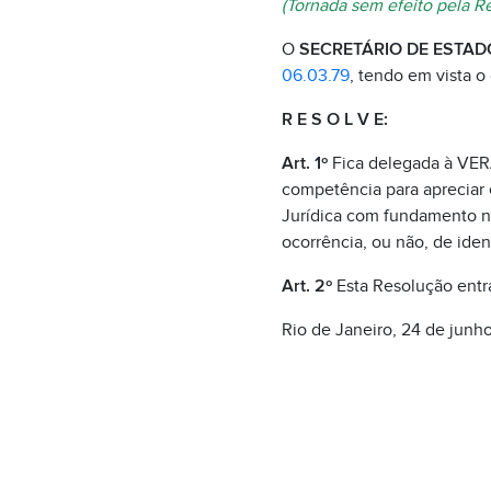
(Tornada sem efeito pela R
O
SECRETÁRIO DE ESTAD
06.03.79
, tendo em vista o
R E S O L V E:
Art. 1º
Fica delegada à VERA
competência para apreciar 
Jurídica com fundamento no 
ocorrência, ou não, de ident
Art. 2º
Esta Resolução entra
Rio de Janeiro, 24 de junh