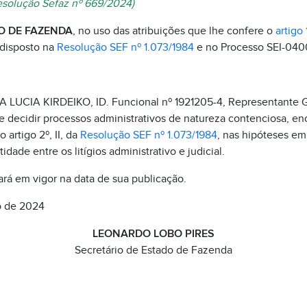
esolução Sefaz nº 669/2024)
O DE FAZENDA
, no uso das atribuições que lhe confere o
artigo
 disposto na
Resolução SEF nº 1.073/1984
e no Processo SEI-04
 LUCIA KIRDEIKO, ID. Funcional nº 1921205-4, Representante G
e decidir processos administrativos de natureza contenciosa, e
artigo 2º, II, da
Resolução SEF nº 1.073/1984
, nas hipóteses em
idade entre os litígios administrativo e judicial.
rá em vigor na data de sua publicação.
o de 2024
LEONARDO LOBO PIRES
Secretário de Estado de Fazenda