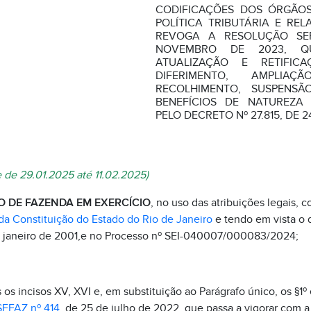
CODIFICAÇÕES DOS ÓRGÃOS
POLÍTICA TRIBUTÁRIA E REL
REVOGA A RESOLUÇÃO SEF
NOVEMBRO DE 2023, 
ATUALIZAÇÃO E RETIFI
DIFERIMENTO, AMPLI
RECOLHIMENTO, SUSPENSÃ
BENEFÍCIOS DE NATUREZA 
PELO DECRETO Nº 27.815, DE 2
e de 29.01.2025 até 11.02.2025)
O DE FAZENDA EM EXERCÍCIO
, no uso das atribuições legais, c
 da Constituição do Estado do Rio de Janeiro
e tendo em vista o d
e janeiro de 2001,e no Processo nº SEI-040007/000083/2024;
s incisos XV, XVI e, em substituição ao Parágrafo único, os §1º e 
SEFAZ nº 414
, de 25 de julho de 2022, que passa a vigorar com a