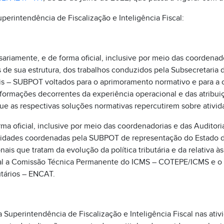
perintendência de Fiscalização e Inteligência Fiscal:
sariamente, e de forma oficial, inclusive por meio das coordenad
 de sua estrutura, dos trabalhos conduzidos pela Subsecretaria de
ais – SUBPOT voltados para o aprimoramento normativo e para a 
formações decorrentes da experiência operacional e das atribui
ue as respectivas soluções normativas repercutirem sobre ativi
rma oficial, inclusive por meio das coordenadorias e das Auditori
tividades coordenadas pela SUBPOT de representação do Estado d
ais que tratam da evolução da política tributária e da relativa à
al a Comissão Técnica Permanente do ICMS – COTEPE/ICMS e o 
utários – ENCAT.
a Superintendência de Fiscalização e Inteligência Fiscal nas ativ