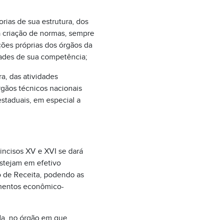
rias de sua estrutura, dos
 criação de normas, sempre
ções próprias dos órgãos da
dades de sua competência;
ra, das atividades
gãos técnicos nacionais
estaduais, em especial a
incisos XV e XVI se dará
estejam em efetivo
o de Receita, podendo as
amentos econômico-
ida, no órgão em que