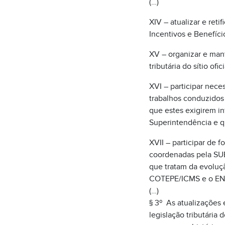
(…)
XIV – atualizar e ret
Incentivos e Benefíci
XV – organizar e mant
tributária do sítio ofi
XVI – participar nece
trabalhos conduzidos
que estes exigirem in
Superintendência e q
XVII – participar de f
coordenadas pela SUB
que tratam da evolução
COTEPE/ICMS e o EN
(…)
§ 3º As atualizações 
legislação tributária 