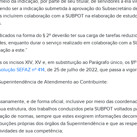
meio da indicação, por parte de seu titular, de servidores a ela 
vendo ser a indicação submetida à aprovação do Subsecretário d
s incluírem colaboração com a SUBPOT na elaboração de estud
.
dicados na forma do § 2º deverão ter sua carga de tarefas reduz
es, enquanto durar o serviço realizado em colaboração com a SU
ação a este.”
s incisos XIV, XV e, em substituição ao Parágrafo único, os §1º e
olução SEFAZ nº 414
, de 25 de julho de 2022, que passa a vigo
Superintendência de Atendimento ao Contribuinte:
ssariamente, e de forma oficial, inclusive por meio das coordenad
 sua estrutura, dos trabalhos conduzidos pela SUBPOT voltados 
riação de normas, sempre que estes exigirem informações decorr
ibuições próprias dos órgãos da Superintendência e que as respe
tividades de sua competência;