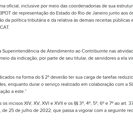
ma oficial, inclusive por meio das coordenadorias de sua estrutur
POT de representação do Estado do Rio de Janeiro junto aos ór
 da política tributária e da relativa às demais receitas públicas 
CAT.
a Superintendência de Atendimento ao Contribuinte nas atividad
meio da indicação, por parte de seu titular, de servidores a ela 
dicados na forma do § 2º deverão ter sua carga de tarefas reduz
es, enquanto durar o serviço realizado em colaboração com a SU
ação a este.”
s incisos XIV, XV, XVI e XVII e os §§ 3º, 4º, 5º, 6º e 7º ao art. 37
, de 25 de julho de 2022, que passa a vigorar com a seguinte re