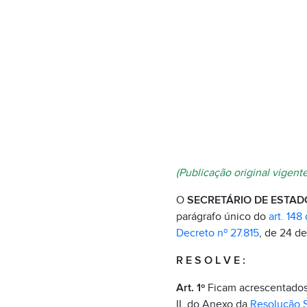
(Publicação original vigent
O
SECRETÁRIO DE ESTAD
parágrafo único do
art. 148
Decreto nº 27.815
, de 24 d
R E S O L V E :
Art. 1º
Ficam acrescentados o
II, do Anexo da
Resolução 