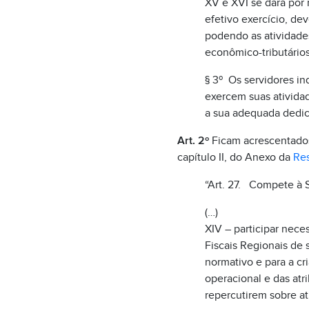
XV e XVI se dará por 
efetivo exercício, de
podendo as atividade
econômico-tributários
§ 3º Os servidores in
exercem suas atividad
a sua adequada dedic
Art. 2º
Ficam acrescentados o
capítulo II, do Anexo da
Res
“Art. 27. Compete à 
(…)
XIV – participar nece
Fiscais Regionais de
normativo e para a c
operacional e das atr
repercutirem sobre a