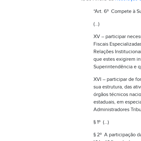
“Art. 6º Compete à Su
(…)
XV – participar neces
Fiscais Especializadas
Relações Institucion
que estes exigirem in
Superintendência e q
XVI – participar de fo
sua estrutura, das a
órgãos técnicos nacion
estaduais, em especi
Administradores Trib
§ 1º (…)
§ 2º A participação d