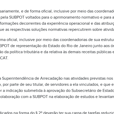
sariamente, e de forma oficial, inclusive por meio das coordenado
 pela SUBPOT voltados para o aprimoramento normativo e para a
formações decorrentes da experiência operacional e das atribui
ue as respectivas soluções normativas repercutirem sobre ativi
rma oficial, inclusive por meio das coordenadorias de sua estrutu
POT de representação do Estado do Rio de Janeiro junto aos ór
 da política tributária e da relativa às demais receitas públicas 
CAT.
a Superintendência de Arrecadação nas atividades previstas nos 
 por parte de seu titular, de servidores a ela vinculados, e que 
er a indicação submetida à aprovação do Subsecretário de Estad
 colaboração com a SUBPOT na elaboração de estudos e levant
dicados na forma do § 2º deverão ter sua carga de tarefas reduz