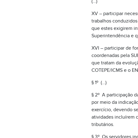
(…)
XV – participar neces
trabalhos conduzidos
que estes exigirem in
Superintendência e q
XVI – participar de fo
coordenadas pela SUB
que tratam da evolução
COTEPE/ICMS e o EN
§ 1º (…)
§ 2º A participação d
por meio da indicação,
exercício, devendo s
atividades incluírem
tributários.
§ 3º Os servidores in