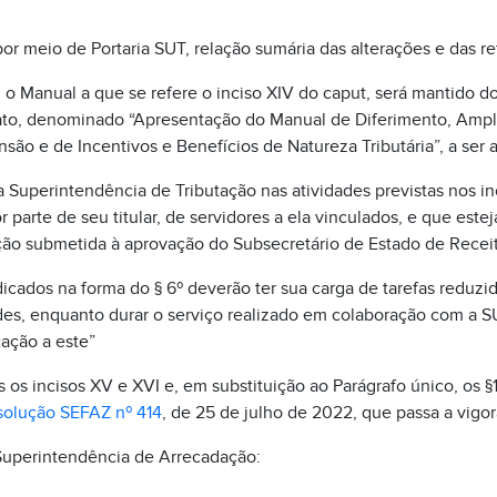
or meio de Portaria SUT, relação sumária das alterações e das ret
o Manual a que se refere o inciso XIV do caput, será mantido d
to, denominado “Apresentação do Manual de Diferimento, Ampl
ão e de Incentivos e Benefícios de Natureza Tributária”, a ser 
a Superintendência de Tributação nas atividades previstas nos in
 parte de seu titular, de servidores a ela vinculados, e que este
ção submetida à aprovação do Subsecretário de Estado de Receit
dicados na forma do § 6º deverão ter sua carga de tarefas reduz
es, enquanto durar o serviço realizado em colaboração com a SU
ação a este”
s incisos XV e XVI e, em substituição ao Parágrafo único, os §1º 
olução SEFAZ nº 414
, de 25 de julho de 2022, que passa a vigo
Superintendência de Arrecadação: