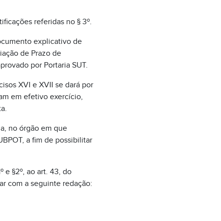
ificações referidas no § 3º.
ocumento explicativo de
iação de Prazo de
aprovado por Portaria SUT.
cisos XVI e XVII se dará por
jam em efetivo exercício,
a.
ida, no órgão em que
BPOT, a fim de possibilitar
e §2º, ao art. 43, do
rar com a seguinte redação: