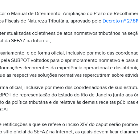
ificar o Manual de Diferimento, Ampliação do Prazo de Recolhim
os Fiscais de Natureza Tributária, aprovado pelo
Decreto nº 27.81
er atualizadas coletâneas de atos normativos tributários na seção
cial da SEFAZ na Internet;
ssariamente, e de forma oficial, inclusive por meio das coordenad
 pela SUBPOT voltados para o aprimoramento normativo e para a
formações decorrentes da experiência operacional e das atribui
ue as respectivas soluções normativas repercutirem sobre ativi
orma oficial, inclusive por meio das coordenadorias de sua estrutu
POT de representação do Estado do Rio de Janeiro junto aos ór
 da política tributária e da relativa às demais receitas públicas 
CAT.
e retificações a que se refere o inciso XIV do caput serão promov
do sítio oficial da SEFAZ na Internet, as quais devem ficar claram