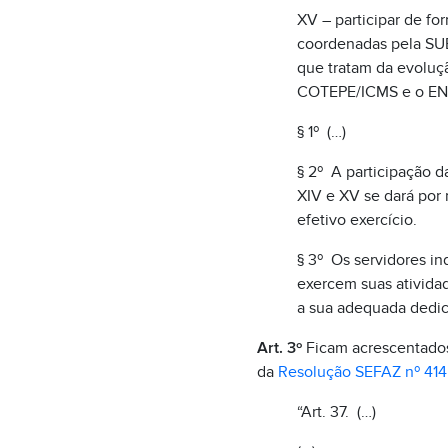
XV – participar de for
coordenadas pela SUB
que tratam da evolução
COTEPE/ICMS e o EN
§ 1º (…)
§ 2º A participação d
XIV e XV se dará por 
efetivo exercício.
§ 3º Os servidores in
exercem suas atividad
a sua adequada dedic
Art. 3º
Ficam acrescentados o
da
Resolução SEFAZ nº 414
“Art. 37. (…)