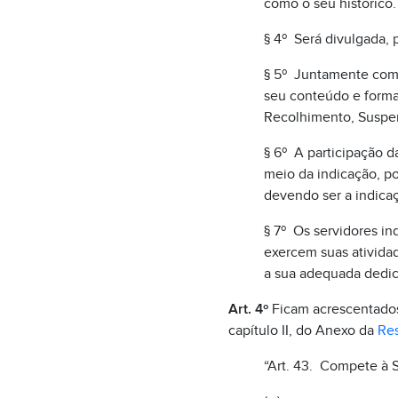
como o seu histórico.
§ 4º Será divulgada, p
§ 5º Juntamente com 
seu conteúdo e forma
Recolhimento, Suspens
§ 6º A participação d
meio da indicação, por
devendo ser a indica
§ 7º Os servidores in
exercem suas atividad
a sua adequada dedic
Art. 4º
Ficam acrescentados o
capítulo II, do Anexo da
Res
“Art. 43. Compete à 